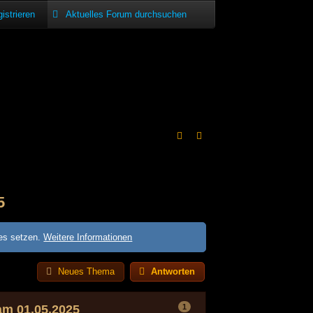
istrieren
5
ies setzen.
Weitere Informationen
Neues Thema
Antworten
1
 am 01.05.2025