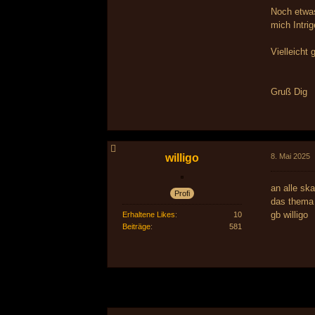
Noch etwas
mich Intrig
Vielleicht
Gruß Dig
willigo
8. Mai 2025
an alle sk
Profi
das thema 
gb willigo
Erhaltene Likes
10
Beiträge
581