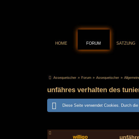
HOME
FORUM
SATZUNG
Assequetscher
»
Forum
»
Assequetscher
»
Allgemei
unfähres verhalten des tunier
Diese Seite verwendet Cookies. Durch die 
willigo
unfähre