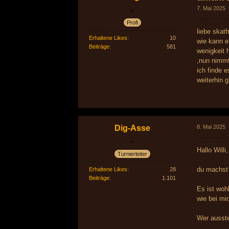
7. Mai 2025
Profi
liebe skat
Erhaltene Likes
10
wie kann e
Beiträge
581
wenigkeit 
,nun nimmt
ich finde 
weiterhin g
Dig-Asse
8. Mai 2025
Hallo Willi,
Turnierleiter
du machst 
Erhaltene Likes
28
Beiträge
1.101
Es ist woh
wie bei mi
Wer ausste