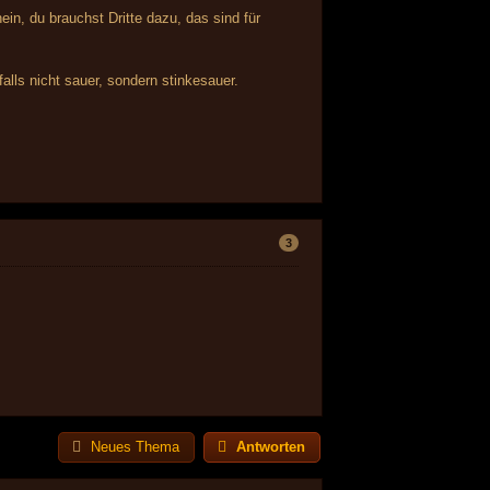
in, du brauchst Dritte dazu, das sind für
falls nicht sauer, sondern stinkesauer.
3
Neues Thema
Antworten