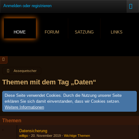
Anmelden oder registrieren
HOME
FORUM
SATZUNG
LINKS
Assequetscher
Themen mit dem Tag „Daten“
Diese Seite verwendet Cookies. Durch die Nutzung unserer Seite
erklären Sie sich damit einverstanden, dass wir Cookies setzen.
Weitere Informationen
Themen
Datensicherung
willigo
20. November 2019
Wichtige Themen