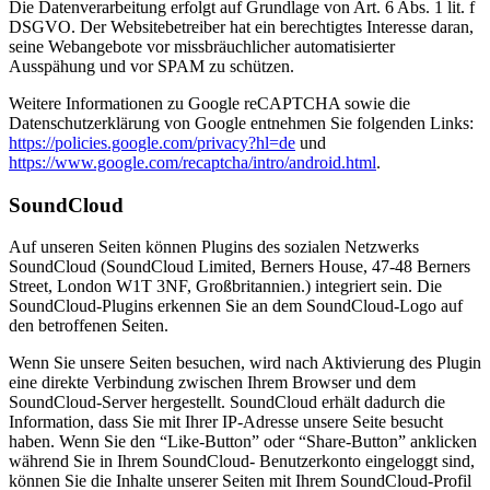
Die Datenverarbeitung erfolgt auf Grundlage von Art. 6 Abs. 1 lit. f
DSGVO. Der Websitebetreiber hat ein berechtigtes Interesse daran,
seine Webangebote vor missbräuchlicher automatisierter
Ausspähung und vor SPAM zu schützen.
Weitere Informationen zu Google reCAPTCHA sowie die
Datenschutzerklärung von Google entnehmen Sie folgenden Links:
https://policies.google.com/privacy?hl=de
und
https://www.google.com/recaptcha/intro/android.html
.
SoundCloud
Auf unseren Seiten können Plugins des sozialen Netzwerks
SoundCloud (SoundCloud Limited, Berners House, 47-48 Berners
Street, London W1T 3NF, Großbritannien.) integriert sein. Die
SoundCloud-Plugins erkennen Sie an dem SoundCloud-Logo auf
den betroffenen Seiten.
Wenn Sie unsere Seiten besuchen, wird nach Aktivierung des Plugin
eine direkte Verbindung zwischen Ihrem Browser und dem
SoundCloud-Server hergestellt. SoundCloud erhält dadurch die
Information, dass Sie mit Ihrer IP-Adresse unsere Seite besucht
haben. Wenn Sie den “Like-Button” oder “Share-Button” anklicken
während Sie in Ihrem SoundCloud- Benutzerkonto eingeloggt sind,
können Sie die Inhalte unserer Seiten mit Ihrem SoundCloud-Profil