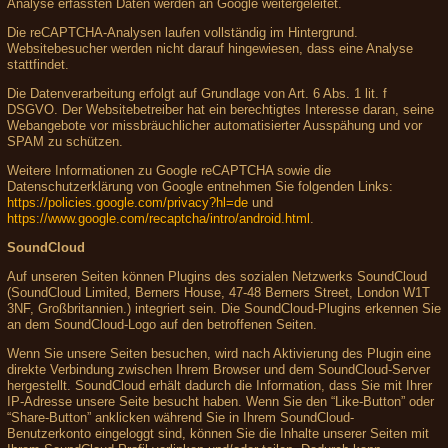
Analyse erfassten Daten werden an Google weitergeleitet.
Die reCAPTCHA-Analysen laufen vollständig im Hintergrund.
Websitebesucher werden nicht darauf hingewiesen, dass eine Analyse
stattfindet.
Die Datenverarbeitung erfolgt auf Grundlage von Art. 6 Abs. 1 lit. f
DSGVO. Der Websitebetreiber hat ein berechtigtes Interesse daran, seine
Webangebote vor missbräuchlicher automatisierter Ausspähung und vor
SPAM zu schützen.
Weitere Informationen zu Google reCAPTCHA sowie die
Datenschutzerklärung von Google entnehmen Sie folgenden Links:
https://policies.google.com/privacy?hl=de
und
https://www.google.com/recaptcha/intro/android.html
.
SoundCloud
Auf unseren Seiten können Plugins des sozialen Netzwerks SoundCloud
(SoundCloud Limited, Berners House, 47-48 Berners Street, London W1T
3NF, Großbritannien.) integriert sein. Die SoundCloud-Plugins erkennen Sie
an dem SoundCloud-Logo auf den betroffenen Seiten.
Wenn Sie unsere Seiten besuchen, wird nach Aktivierung des Plugin eine
direkte Verbindung zwischen Ihrem Browser und dem SoundCloud-Server
hergestellt. SoundCloud erhält dadurch die Information, dass Sie mit Ihrer
IP-Adresse unsere Seite besucht haben. Wenn Sie den “Like-Button” oder
“Share-Button” anklicken während Sie in Ihrem SoundCloud-
Benutzerkonto eingeloggt sind, können Sie die Inhalte unserer Seiten mit