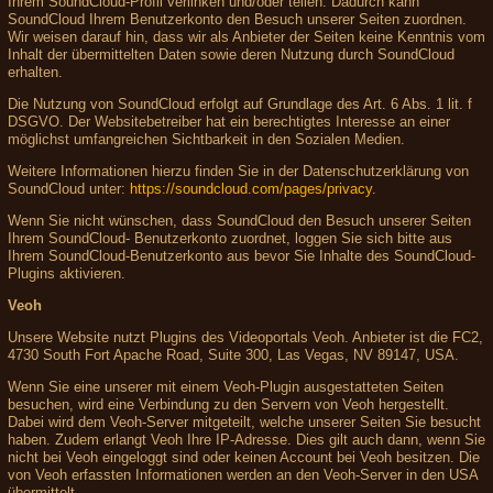
Ihrem SoundCloud-Profil verlinken und/oder teilen. Dadurch kann
SoundCloud Ihrem Benutzerkonto den Besuch unserer Seiten zuordnen.
Wir weisen darauf hin, dass wir als Anbieter der Seiten keine Kenntnis vom
Inhalt der übermittelten Daten sowie deren Nutzung durch SoundCloud
erhalten.
Die Nutzung von SoundCloud erfolgt auf Grundlage des Art. 6 Abs. 1 lit. f
DSGVO. Der Websitebetreiber hat ein berechtigtes Interesse an einer
möglichst umfangreichen Sichtbarkeit in den Sozialen Medien.
Weitere Informationen hierzu finden Sie in der Datenschutzerklärung von
SoundCloud unter:
https://soundcloud.com/pages/privacy
.
Wenn Sie nicht wünschen, dass SoundCloud den Besuch unserer Seiten
Ihrem SoundCloud- Benutzerkonto zuordnet, loggen Sie sich bitte aus
Ihrem SoundCloud-Benutzerkonto aus bevor Sie Inhalte des SoundCloud-
Plugins aktivieren.
Veoh
Unsere Website nutzt Plugins des Videoportals Veoh. Anbieter ist die FC2,
4730 South Fort Apache Road, Suite 300, Las Vegas, NV 89147, USA.
Wenn Sie eine unserer mit einem Veoh-Plugin ausgestatteten Seiten
besuchen, wird eine Verbindung zu den Servern von Veoh hergestellt.
Dabei wird dem Veoh-Server mitgeteilt, welche unserer Seiten Sie besucht
haben. Zudem erlangt Veoh Ihre IP-Adresse. Dies gilt auch dann, wenn Sie
nicht bei Veoh eingeloggt sind oder keinen Account bei Veoh besitzen. Die
von Veoh erfassten Informationen werden an den Veoh-Server in den USA
übermittelt.