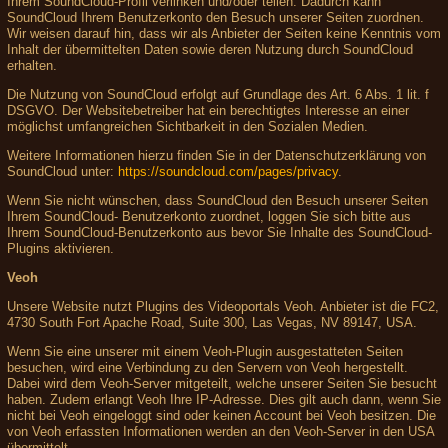
Ihrem SoundCloud-Profil verlinken und/oder teilen. Dadurch kann
SoundCloud Ihrem Benutzerkonto den Besuch unserer Seiten zuordnen.
Wir weisen darauf hin, dass wir als Anbieter der Seiten keine Kenntnis vom
Inhalt der übermittelten Daten sowie deren Nutzung durch SoundCloud
erhalten.
Die Nutzung von SoundCloud erfolgt auf Grundlage des Art. 6 Abs. 1 lit. f
DSGVO. Der Websitebetreiber hat ein berechtigtes Interesse an einer
möglichst umfangreichen Sichtbarkeit in den Sozialen Medien.
Weitere Informationen hierzu finden Sie in der Datenschutzerklärung von
SoundCloud unter:
https://soundcloud.com/pages/privacy
.
Wenn Sie nicht wünschen, dass SoundCloud den Besuch unserer Seiten
Ihrem SoundCloud- Benutzerkonto zuordnet, loggen Sie sich bitte aus
Ihrem SoundCloud-Benutzerkonto aus bevor Sie Inhalte des SoundCloud-
Plugins aktivieren.
Veoh
Unsere Website nutzt Plugins des Videoportals Veoh. Anbieter ist die FC2,
4730 South Fort Apache Road, Suite 300, Las Vegas, NV 89147, USA.
Wenn Sie eine unserer mit einem Veoh-Plugin ausgestatteten Seiten
besuchen, wird eine Verbindung zu den Servern von Veoh hergestellt.
Dabei wird dem Veoh-Server mitgeteilt, welche unserer Seiten Sie besucht
haben. Zudem erlangt Veoh Ihre IP-Adresse. Dies gilt auch dann, wenn Sie
nicht bei Veoh eingeloggt sind oder keinen Account bei Veoh besitzen. Die
von Veoh erfassten Informationen werden an den Veoh-Server in den USA
übermittelt.