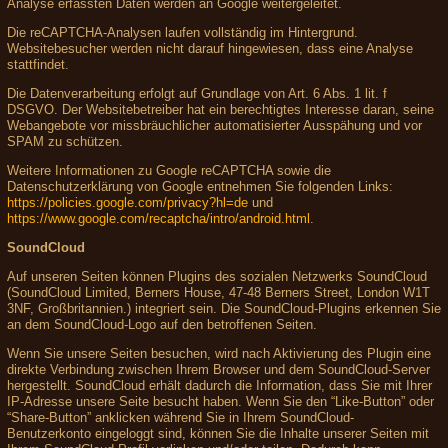
Analyse erfassten Daten werden an Google weitergeleitet.
Die reCAPTCHA-Analysen laufen vollständig im Hintergrund.
Websitebesucher werden nicht darauf hingewiesen, dass eine Analyse
stattfindet.
Die Datenverarbeitung erfolgt auf Grundlage von Art. 6 Abs. 1 lit. f
DSGVO. Der Websitebetreiber hat ein berechtigtes Interesse daran, seine
Webangebote vor missbräuchlicher automatisierter Ausspähung und vor
SPAM zu schützen.
Weitere Informationen zu Google reCAPTCHA sowie die
Datenschutzerklärung von Google entnehmen Sie folgenden Links:
https://policies.google.com/privacy?hl=de
und
https://www.google.com/recaptcha/intro/android.html
.
SoundCloud
Auf unseren Seiten können Plugins des sozialen Netzwerks SoundCloud
(SoundCloud Limited, Berners House, 47-48 Berners Street, London W1T
3NF, Großbritannien.) integriert sein. Die SoundCloud-Plugins erkennen Sie
an dem SoundCloud-Logo auf den betroffenen Seiten.
Wenn Sie unsere Seiten besuchen, wird nach Aktivierung des Plugin eine
direkte Verbindung zwischen Ihrem Browser und dem SoundCloud-Server
hergestellt. SoundCloud erhält dadurch die Information, dass Sie mit Ihrer
IP-Adresse unsere Seite besucht haben. Wenn Sie den “Like-Button” oder
“Share-Button” anklicken während Sie in Ihrem SoundCloud-
Benutzerkonto eingeloggt sind, können Sie die Inhalte unserer Seiten mit