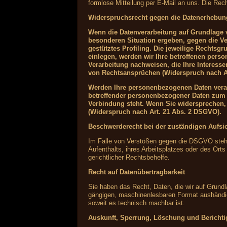
formlose Mitteilung per E-Mail an uns. Die Rec
Widerspruchsrecht gegen die Datenerhebun
Wenn die Datenverarbeitung auf Grundlage vo
besonderen Situation ergeben, gegen die Ve
gestütztes Profiling. Die jeweilige Rechts
einlegen, werden wir Ihre betroffenen pers
Verarbeitung nachweisen, die Ihre Interess
von Rechtsansprüchen (Widerspruch nach A
Werden Ihre personenbezogenen Daten verarb
betreffender personenbezogener Daten zum Z
Verbindung steht. Wenn Sie widersprechen
(Widerspruch nach Art. 21 Abs. 2 DSGVO).
Beschwerderecht bei der zuständigen Aufsi
Im Falle von Verstößen gegen die DSGVO steht 
Aufenthalts, ihres Arbeitsplatzes oder des Or
gerichtlicher Rechtsbehelfe.
Recht auf Datenübertragbarkeit
Sie haben das Recht, Daten, die wir auf Grundla
gängigen, maschinenlesbaren Format aushändigen
soweit es technisch machbar ist.
Auskunft, Sperrung, Löschung und Bericht