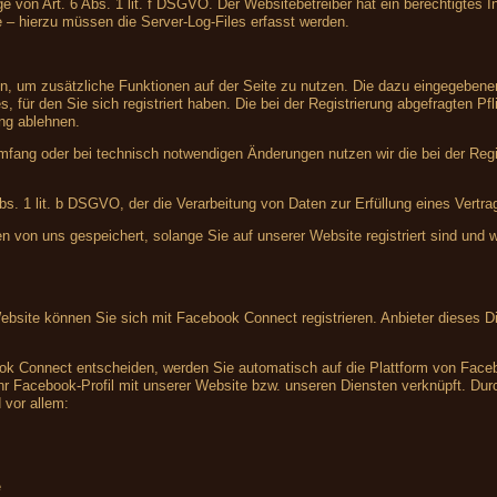
e von Art. 6 Abs. 1 lit. f DSGVO. Der Websitebetreiber hat ein berechtigtes In
e – hierzu müssen die Server-Log-Files erfasst werden.
ren, um zusätzliche Funktionen auf der Seite zu nutzen. Die dazu eingegebe
, für den Sie sich registriert haben. Die bei der Registrierung abgefragten 
ung ablehnen.
fang oder bei technisch notwendigen Änderungen nutzen wir die bei der Reg
Abs. 1 lit. b DSGVO, der die Verarbeitung von Daten zur Erfüllung eines Vertr
en von uns gespeichert, solange Sie auf unserer Website registriert sind und
Website können Sie sich mit Facebook Connect registrieren. Anbieter dieses Di
ook Connect entscheiden, werden Sie automatisch auf die Plattform von Facebo
r Facebook-Profil mit unserer Website bzw. unseren Diensten verknüpft. Durch
 vor allem:
e