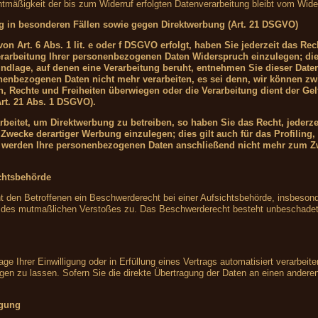
htmäßigkeit der bis zum Widerruf erfolgten Datenverarbeitung bleibt vom Wider
g in besonderen Fällen sowie gegen Direktwerbung (Art. 21 DSGVO)
n Art. 6 Abs. 1 lit. e oder f DSGVO erfolgt, haben Sie jederzeit das Rec
rarbeitung Ihrer personenbezogenen Daten Widerspruch einzulegen; die
grundlage, auf denen eine Verarbeitung beruht, entnehmen Sie dieser Da
onenbezogenen Daten nicht mehr verarbeiten, es sei denn, wir können z
en, Rechte und Freiheiten überwiegen oder die Verarbeitung dient der 
rt. 21 Abs. 1 DSGVO).
eitet, um Direktwerbung zu betreiben, so haben Sie das Recht, jederze
wecke derartiger Werbung einzulegen; dies gilt auch für das Profiling, 
, werden Ihre personenbezogenen Daten anschließend nicht mehr zum Z
chtsbehörde
den Betroffenen ein Beschwerderecht bei einer Aufsichtsbehörde, insbesond
ts des mutmaßlichen Verstoßes zu. Das Beschwerderecht besteht unbeschadet 
ge Ihrer Einwilligung oder in Erfüllung eines Vertrags automatisiert verarbeite
 zu lassen. Sofern Sie die direkte Übertragung der Daten an einen anderen V
igung