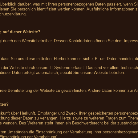
 Überblick darüber, was mit Ihren personenbezogenen Daten passiert, wenn S
denen Sie persönlich identifiziert werden können. Ausführliche Information
chutzerklärung.
ng auf dieser Website?
olgt durch den Websitebetreiber. Dessen Kontaktdaten können Sie dem Impre
ass Sie uns diese mitteilen. Hierbei kann es sich z.B. um Daten handeln, di
der Website durch unsere IT-Systeme erfasst. Das sind vor allem technische
 dieser Daten erfolgt automatisch, sobald Sie unsere Website betreten.
rfreie Bereitstellung der Website zu gewährleisten. Andere Daten können zur 
aten?
Auskunft über Herkunft, Empfänger und Zweck Ihrer gespeicherten personenbe
schung dieser Daten zu verlangen. Hierzu sowie zu weiteren Fragen zum Them
wenden. Des Weiteren steht Ihnen ein Beschwerderecht bei der zuständigen
en Umständen die Einschränkung der Verarbeitung Ihrer personenbezogenen 
 Einschränkung der Verarbeitung“.