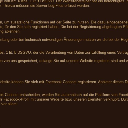
e von Art. 6 Abs. 1 lit. f DSGVO. Der Websitebetreiber hat ein berechtigtes In
e – hierzu müssen die Server-Log-Files erfasst werden.
ren, um zusätzliche Funktionen auf der Seite zu nutzen. Die dazu eingegebe
, für den Sie sich registriert haben. Die bei der Registrierung abgefragten 
ung ablehnen.
fang oder bei technisch notwendigen Änderungen nutzen wir die bei der Reg
Abs. 1 lit. b DSGVO, der die Verarbeitung von Daten zur Erfüllung eines Vertr
en von uns gespeichert, solange Sie auf unserer Website registriert sind und
Website können Sie sich mit Facebook Connect registrieren. Anbieter dieses Di
ook Connect entscheiden, werden Sie automatisch auf die Plattform von Facebo
r Facebook-Profil mit unserer Website bzw. unseren Diensten verknüpft. Durch
 vor allem:
e