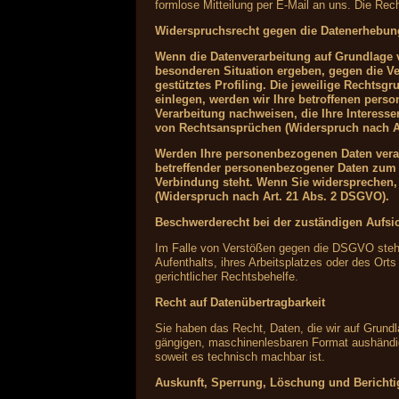
formlose Mitteilung per E-Mail an uns. Die Rec
Widerspruchsrecht gegen die Datenerhebun
Wenn die Datenverarbeitung auf Grundlage vo
besonderen Situation ergeben, gegen die Ve
gestütztes Profiling. Die jeweilige Rechts
einlegen, werden wir Ihre betroffenen pers
Verarbeitung nachweisen, die Ihre Interess
von Rechtsansprüchen (Widerspruch nach A
Werden Ihre personenbezogenen Daten verarb
betreffender personenbezogener Daten zum Z
Verbindung steht. Wenn Sie widersprechen
(Widerspruch nach Art. 21 Abs. 2 DSGVO).
Beschwerderecht bei der zuständigen Aufsi
Im Falle von Verstößen gegen die DSGVO steht 
Aufenthalts, ihres Arbeitsplatzes oder des Or
gerichtlicher Rechtsbehelfe.
Recht auf Datenübertragbarkeit
Sie haben das Recht, Daten, die wir auf Grundla
gängigen, maschinenlesbaren Format aushändigen
soweit es technisch machbar ist.
Auskunft, Sperrung, Löschung und Bericht