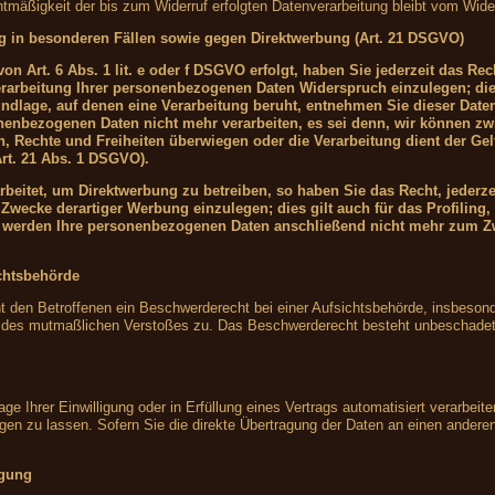
htmäßigkeit der bis zum Widerruf erfolgten Datenverarbeitung bleibt vom Wider
g in besonderen Fällen sowie gegen Direktwerbung (Art. 21 DSGVO)
n Art. 6 Abs. 1 lit. e oder f DSGVO erfolgt, haben Sie jederzeit das Rec
rarbeitung Ihrer personenbezogenen Daten Widerspruch einzulegen; die
grundlage, auf denen eine Verarbeitung beruht, entnehmen Sie dieser Da
onenbezogenen Daten nicht mehr verarbeiten, es sei denn, wir können z
en, Rechte und Freiheiten überwiegen oder die Verarbeitung dient der 
rt. 21 Abs. 1 DSGVO).
eitet, um Direktwerbung zu betreiben, so haben Sie das Recht, jederze
wecke derartiger Werbung einzulegen; dies gilt auch für das Profiling, 
, werden Ihre personenbezogenen Daten anschließend nicht mehr zum Z
chtsbehörde
den Betroffenen ein Beschwerderecht bei einer Aufsichtsbehörde, insbesond
ts des mutmaßlichen Verstoßes zu. Das Beschwerderecht besteht unbeschadet 
ge Ihrer Einwilligung oder in Erfüllung eines Vertrags automatisiert verarbeite
 zu lassen. Sofern Sie die direkte Übertragung der Daten an einen anderen V
igung