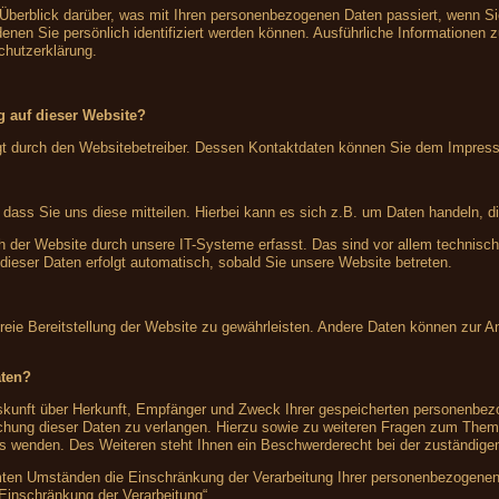
 Überblick darüber, was mit Ihren personenbezogenen Daten passiert, wenn S
denen Sie persönlich identifiziert werden können. Ausführliche Information
chutzerklärung.
ng auf dieser Website?
olgt durch den Websitebetreiber. Dessen Kontaktdaten können Sie dem Impre
ass Sie uns diese mitteilen. Hierbei kann es sich z.B. um Daten handeln, di
der Website durch unsere IT-Systeme erfasst. Das sind vor allem technische
 dieser Daten erfolgt automatisch, sobald Sie unsere Website betreten.
rfreie Bereitstellung der Website zu gewährleisten. Andere Daten können zur 
aten?
Auskunft über Herkunft, Empfänger und Zweck Ihrer gespeicherten personenbe
schung dieser Daten zu verlangen. Hierzu sowie zu weiteren Fragen zum Them
wenden. Des Weiteren steht Ihnen ein Beschwerderecht bei der zuständigen
en Umständen die Einschränkung der Verarbeitung Ihrer personenbezogenen 
 Einschränkung der Verarbeitung“.