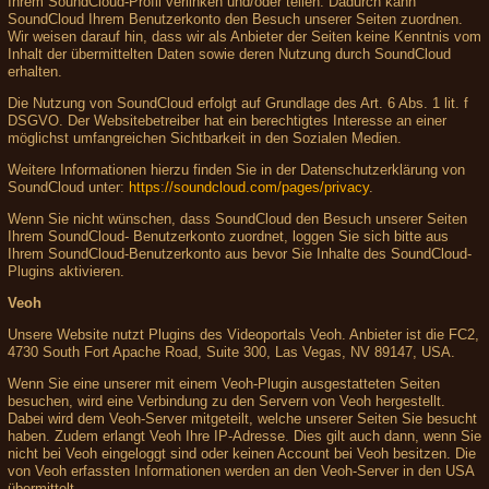
Ihrem SoundCloud-Profil verlinken und/oder teilen. Dadurch kann
SoundCloud Ihrem Benutzerkonto den Besuch unserer Seiten zuordnen.
Wir weisen darauf hin, dass wir als Anbieter der Seiten keine Kenntnis vom
Inhalt der übermittelten Daten sowie deren Nutzung durch SoundCloud
erhalten.
Die Nutzung von SoundCloud erfolgt auf Grundlage des Art. 6 Abs. 1 lit. f
DSGVO. Der Websitebetreiber hat ein berechtigtes Interesse an einer
möglichst umfangreichen Sichtbarkeit in den Sozialen Medien.
Weitere Informationen hierzu finden Sie in der Datenschutzerklärung von
SoundCloud unter:
https://soundcloud.com/pages/privacy
.
Wenn Sie nicht wünschen, dass SoundCloud den Besuch unserer Seiten
Ihrem SoundCloud- Benutzerkonto zuordnet, loggen Sie sich bitte aus
Ihrem SoundCloud-Benutzerkonto aus bevor Sie Inhalte des SoundCloud-
Plugins aktivieren.
Veoh
Unsere Website nutzt Plugins des Videoportals Veoh. Anbieter ist die FC2,
4730 South Fort Apache Road, Suite 300, Las Vegas, NV 89147, USA.
Wenn Sie eine unserer mit einem Veoh-Plugin ausgestatteten Seiten
besuchen, wird eine Verbindung zu den Servern von Veoh hergestellt.
Dabei wird dem Veoh-Server mitgeteilt, welche unserer Seiten Sie besucht
haben. Zudem erlangt Veoh Ihre IP-Adresse. Dies gilt auch dann, wenn Sie
nicht bei Veoh eingeloggt sind oder keinen Account bei Veoh besitzen. Die
von Veoh erfassten Informationen werden an den Veoh-Server in den USA
übermittelt.