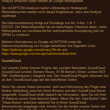
Analyse erfassten Daten werden an Google weitergeleitet.
Die reCAPTCHA-Analysen laufen vollständig im Hintergrund.
Websitebesucher werden nicht darauf hingewiesen, dass eine Analyse
stattfindet.
Die Datenverarbeitung erfolgt auf Grundlage von Art. 6 Abs. 1 lit. f
DSGVO. Der Websitebetreiber hat ein berechtigtes Interesse daran, seine
Webangebote vor missbräuchlicher automatisierter Ausspähung und vor
SPAM zu schützen.
Weitere Informationen zu Google reCAPTCHA sowie die
Datenschutzerklärung von Google entnehmen Sie folgenden Links:
https://policies.google.com/privacy?hl=de
und
https://www.google.com/recaptcha/intro/android.html
.
SoundCloud
Auf unseren Seiten können Plugins des sozialen Netzwerks SoundCloud
(SoundCloud Limited, Berners House, 47-48 Berners Street, London W1T
3NF, Großbritannien.) integriert sein. Die SoundCloud-Plugins erkennen Sie
an dem SoundCloud-Logo auf den betroffenen Seiten.
Wenn Sie unsere Seiten besuchen, wird nach Aktivierung des Plugin eine
direkte Verbindung zwischen Ihrem Browser und dem SoundCloud-Server
hergestellt. SoundCloud erhält dadurch die Information, dass Sie mit Ihrer
IP-Adresse unsere Seite besucht haben. Wenn Sie den “Like-Button” oder
“Share-Button” anklicken während Sie in Ihrem SoundCloud-
Benutzerkonto eingeloggt sind, können Sie die Inhalte unserer Seiten mit