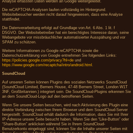
Analyse erfassten Daten werden an Google weitergeleitet.
Die reCAPTCHA-Analysen laufen vollständig im Hintergrund.
Websitebesucher werden nicht darauf hingewiesen, dass eine Analyse
stattfindet.
Die Datenverarbeitung erfolgt auf Grundlage von Art. 6 Abs. 1 lit. f
DSGVO. Der Websitebetreiber hat ein berechtigtes Interesse daran, seine
Webangebote vor missbräuchlicher automatisierter Ausspähung und vor
SPAM zu schützen.
Weitere Informationen zu Google reCAPTCHA sowie die
Datenschutzerklärung von Google entnehmen Sie folgenden Links:
https://policies.google.com/privacy?hl=de
und
https://www.google.com/recaptcha/intro/android.html
.
SoundCloud
Auf unseren Seiten können Plugins des sozialen Netzwerks SoundCloud
(SoundCloud Limited, Berners House, 47-48 Berners Street, London W1T
3NF, Großbritannien.) integriert sein. Die SoundCloud-Plugins erkennen Sie
an dem SoundCloud-Logo auf den betroffenen Seiten.
Wenn Sie unsere Seiten besuchen, wird nach Aktivierung des Plugin eine
direkte Verbindung zwischen Ihrem Browser und dem SoundCloud-Server
hergestellt. SoundCloud erhält dadurch die Information, dass Sie mit Ihrer
IP-Adresse unsere Seite besucht haben. Wenn Sie den “Like-Button” oder
“Share-Button” anklicken während Sie in Ihrem SoundCloud-
Benutzerkonto eingeloggt sind, können Sie die Inhalte unserer Seiten mit