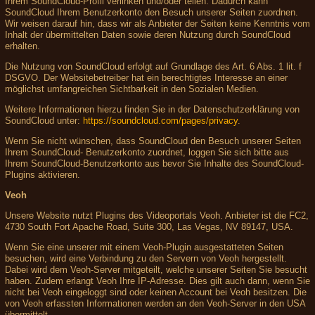
Ihrem SoundCloud-Profil verlinken und/oder teilen. Dadurch kann
SoundCloud Ihrem Benutzerkonto den Besuch unserer Seiten zuordnen.
Wir weisen darauf hin, dass wir als Anbieter der Seiten keine Kenntnis vom
Inhalt der übermittelten Daten sowie deren Nutzung durch SoundCloud
erhalten.
Die Nutzung von SoundCloud erfolgt auf Grundlage des Art. 6 Abs. 1 lit. f
DSGVO. Der Websitebetreiber hat ein berechtigtes Interesse an einer
möglichst umfangreichen Sichtbarkeit in den Sozialen Medien.
Weitere Informationen hierzu finden Sie in der Datenschutzerklärung von
SoundCloud unter:
https://soundcloud.com/pages/privacy
.
Wenn Sie nicht wünschen, dass SoundCloud den Besuch unserer Seiten
Ihrem SoundCloud- Benutzerkonto zuordnet, loggen Sie sich bitte aus
Ihrem SoundCloud-Benutzerkonto aus bevor Sie Inhalte des SoundCloud-
Plugins aktivieren.
Veoh
Unsere Website nutzt Plugins des Videoportals Veoh. Anbieter ist die FC2,
4730 South Fort Apache Road, Suite 300, Las Vegas, NV 89147, USA.
Wenn Sie eine unserer mit einem Veoh-Plugin ausgestatteten Seiten
besuchen, wird eine Verbindung zu den Servern von Veoh hergestellt.
Dabei wird dem Veoh-Server mitgeteilt, welche unserer Seiten Sie besucht
haben. Zudem erlangt Veoh Ihre IP-Adresse. Dies gilt auch dann, wenn Sie
nicht bei Veoh eingeloggt sind oder keinen Account bei Veoh besitzen. Die
von Veoh erfassten Informationen werden an den Veoh-Server in den USA
übermittelt.