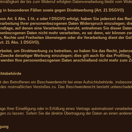
htmäßigkeit der bis zum Widerruf erfolgten Datenverarbeitung bleibt vom Wider
g in besonderen Fällen sowie gegen Direktwerbung (Art. 21 DSGVO)
n Art. 6 Abs. 1 lit. e oder f DSGVO erfolgt, haben Sie jederzeit das Rec
rarbeitung Ihrer personenbezogenen Daten Widerspruch einzulegen; die
grundlage, auf denen eine Verarbeitung beruht, entnehmen Sie dieser Da
onenbezogenen Daten nicht mehr verarbeiten, es sei denn, wir können z
en, Rechte und Freiheiten überwiegen oder die Verarbeitung dient der 
rt. 21 Abs. 1 DSGVO).
eitet, um Direktwerbung zu betreiben, so haben Sie das Recht, jederze
wecke derartiger Werbung einzulegen; dies gilt auch für das Profiling, 
, werden Ihre personenbezogenen Daten anschließend nicht mehr zum Z
chtsbehörde
den Betroffenen ein Beschwerderecht bei einer Aufsichtsbehörde, insbesond
ts des mutmaßlichen Verstoßes zu. Das Beschwerderecht besteht unbeschadet 
ge Ihrer Einwilligung oder in Erfüllung eines Vertrags automatisiert verarbeite
 zu lassen. Sofern Sie die direkte Übertragung der Daten an einen anderen V
igung