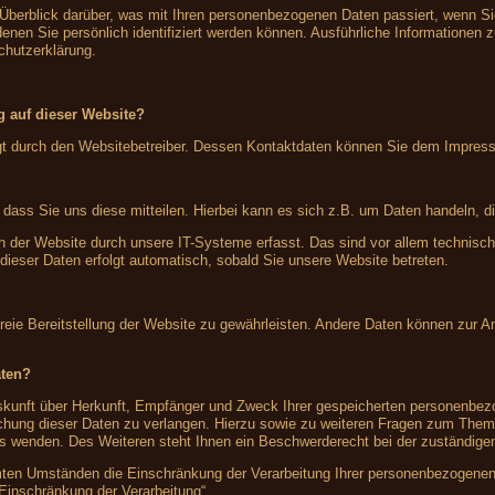
 Überblick darüber, was mit Ihren personenbezogenen Daten passiert, wenn S
denen Sie persönlich identifiziert werden können. Ausführliche Information
chutzerklärung.
ng auf dieser Website?
olgt durch den Websitebetreiber. Dessen Kontaktdaten können Sie dem Impre
ass Sie uns diese mitteilen. Hierbei kann es sich z.B. um Daten handeln, di
der Website durch unsere IT-Systeme erfasst. Das sind vor allem technische
 dieser Daten erfolgt automatisch, sobald Sie unsere Website betreten.
rfreie Bereitstellung der Website zu gewährleisten. Andere Daten können zur 
aten?
Auskunft über Herkunft, Empfänger und Zweck Ihrer gespeicherten personenbe
schung dieser Daten zu verlangen. Hierzu sowie zu weiteren Fragen zum Them
wenden. Des Weiteren steht Ihnen ein Beschwerderecht bei der zuständigen
en Umständen die Einschränkung der Verarbeitung Ihrer personenbezogenen 
 Einschränkung der Verarbeitung“.