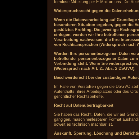
formlose Mitteilung per E-Mail an uns. Die Rec
Widerspruchsrecht gegen die Datenerhebun
Wenn die Datenverarbeitung auf Grundlage vo
besonderen Situation ergeben, gegen die Ve
gestütztes Profiling. Die jeweilige Rechts
einlegen, werden wir Ihre betroffenen pers
Verarbeitung nachweisen, die Ihre Interess
von Rechtsansprüchen (Widerspruch nach A
Werden Ihre personenbezogenen Daten verarb
betreffender personenbezogener Daten zum Z
Verbindung steht. Wenn Sie widersprechen
(Widerspruch nach Art. 21 Abs. 2 DSGVO).
Beschwerderecht bei der zuständigen Aufsi
Im Falle von Verstößen gegen die DSGVO steht 
Aufenthalts, ihres Arbeitsplatzes oder des Or
gerichtlicher Rechtsbehelfe.
Recht auf Datenübertragbarkeit
Sie haben das Recht, Daten, die wir auf Grundla
gängigen, maschinenlesbaren Format aushändigen
soweit es technisch machbar ist.
Auskunft, Sperrung, Löschung und Bericht