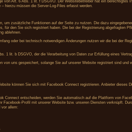
e von Art. 6 Abs. 1 lit. f DSGVO. Der Websitebetreiber hat ein berechtigtes In
e – hierzu müssen die Server-Log-Files erfasst werden.
ren, um zusätzliche Funktionen auf der Seite zu nutzen. Die dazu eingegebe
, für den Sie sich registriert haben. Die bei der Registrierung abgefragten 
ung ablehnen.
fang oder bei technisch notwendigen Änderungen nutzen wir die bei der Reg
Abs. 1 lit. b DSGVO, der die Verarbeitung von Daten zur Erfüllung eines Vertr
en von uns gespeichert, solange Sie auf unserer Website registriert sind und
Website können Sie sich mit Facebook Connect registrieren. Anbieter dieses Di
ook Connect entscheiden, werden Sie automatisch auf die Plattform von Facebo
r Facebook-Profil mit unserer Website bzw. unseren Diensten verknüpft. Durch
 vor allem:
e