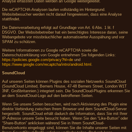
Analyse erfassten Daten werden an Google weitergeleitet.
Die reCAPTCHA-Analysen laufen vollständig im Hintergrund.
Websitebesucher werden nicht darauf hingewiesen, dass eine Analyse
stattfindet.
Die Datenverarbeitung erfolgt auf Grundlage von Art. 6 Abs. 1 lit. f
DSGVO. Der Websitebetreiber hat ein berechtigtes Interesse daran, seine
Webangebote vor missbräuchlicher automatisierter Ausspähung und vor
SPAM zu schützen.
Weitere Informationen zu Google reCAPTCHA sowie die
Datenschutzerklärung von Google entnehmen Sie folgenden Links:
https://policies.google.com/privacy?hl=de
und
https://www.google.com/recaptcha/intro/android.html
.
SoundCloud
Auf unseren Seiten können Plugins des sozialen Netzwerks SoundCloud
(SoundCloud Limited, Berners House, 47-48 Berners Street, London W1T
3NF, Großbritannien.) integriert sein. Die SoundCloud-Plugins erkennen Sie
an dem SoundCloud-Logo auf den betroffenen Seiten.
Wenn Sie unsere Seiten besuchen, wird nach Aktivierung des Plugin eine
direkte Verbindung zwischen Ihrem Browser und dem SoundCloud-Server
hergestellt. SoundCloud erhält dadurch die Information, dass Sie mit Ihrer
IP-Adresse unsere Seite besucht haben. Wenn Sie den “Like-Button” oder
“Share-Button” anklicken während Sie in Ihrem SoundCloud-
Benutzerkonto eingeloggt sind, können Sie die Inhalte unserer Seiten mit