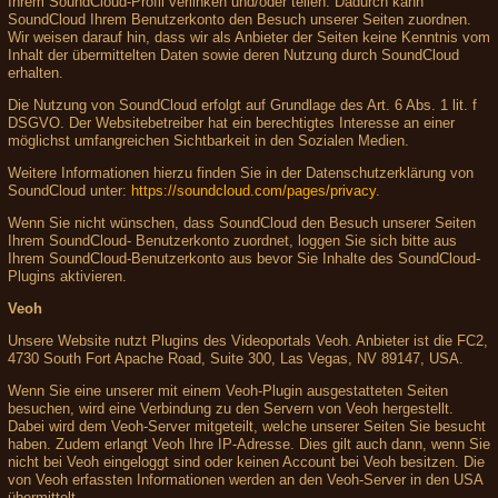
Ihrem SoundCloud-Profil verlinken und/oder teilen. Dadurch kann
SoundCloud Ihrem Benutzerkonto den Besuch unserer Seiten zuordnen.
Wir weisen darauf hin, dass wir als Anbieter der Seiten keine Kenntnis vom
Inhalt der übermittelten Daten sowie deren Nutzung durch SoundCloud
erhalten.
Die Nutzung von SoundCloud erfolgt auf Grundlage des Art. 6 Abs. 1 lit. f
DSGVO. Der Websitebetreiber hat ein berechtigtes Interesse an einer
möglichst umfangreichen Sichtbarkeit in den Sozialen Medien.
Weitere Informationen hierzu finden Sie in der Datenschutzerklärung von
SoundCloud unter:
https://soundcloud.com/pages/privacy
.
Wenn Sie nicht wünschen, dass SoundCloud den Besuch unserer Seiten
Ihrem SoundCloud- Benutzerkonto zuordnet, loggen Sie sich bitte aus
Ihrem SoundCloud-Benutzerkonto aus bevor Sie Inhalte des SoundCloud-
Plugins aktivieren.
Veoh
Unsere Website nutzt Plugins des Videoportals Veoh. Anbieter ist die FC2,
4730 South Fort Apache Road, Suite 300, Las Vegas, NV 89147, USA.
Wenn Sie eine unserer mit einem Veoh-Plugin ausgestatteten Seiten
besuchen, wird eine Verbindung zu den Servern von Veoh hergestellt.
Dabei wird dem Veoh-Server mitgeteilt, welche unserer Seiten Sie besucht
haben. Zudem erlangt Veoh Ihre IP-Adresse. Dies gilt auch dann, wenn Sie
nicht bei Veoh eingeloggt sind oder keinen Account bei Veoh besitzen. Die
von Veoh erfassten Informationen werden an den Veoh-Server in den USA
übermittelt.