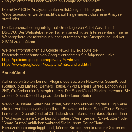
Analyse erfassten Daten werden an Google weitergeleitet.
Die reCAPTCHA-Analysen laufen vollständig im Hintergrund.
Websitebesucher werden nicht darauf hingewiesen, dass eine Analyse
stattfindet.
Die Datenverarbeitung erfolgt auf Grundlage von Art. 6 Abs. 1 lit. f
DSGVO. Der Websitebetreiber hat ein berechtigtes Interesse daran, seine
Webangebote vor missbräuchlicher automatisierter Ausspähung und vor
SPAM zu schützen.
Weitere Informationen zu Google reCAPTCHA sowie die
Datenschutzerklärung von Google entnehmen Sie folgenden Links:
https://policies.google.com/privacy?hl=de
und
https://www.google.com/recaptcha/intro/android.html
.
SoundCloud
Auf unseren Seiten können Plugins des sozialen Netzwerks SoundCloud
(SoundCloud Limited, Berners House, 47-48 Berners Street, London W1T
3NF, Großbritannien.) integriert sein. Die SoundCloud-Plugins erkennen Sie
an dem SoundCloud-Logo auf den betroffenen Seiten.
Wenn Sie unsere Seiten besuchen, wird nach Aktivierung des Plugin eine
direkte Verbindung zwischen Ihrem Browser und dem SoundCloud-Server
hergestellt. SoundCloud erhält dadurch die Information, dass Sie mit Ihrer
IP-Adresse unsere Seite besucht haben. Wenn Sie den “Like-Button” oder
“Share-Button” anklicken während Sie in Ihrem SoundCloud-
Benutzerkonto eingeloggt sind, können Sie die Inhalte unserer Seiten mit