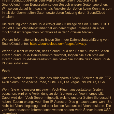
Ihrem SoundCloud-Profil verlinken und/oder teilen. Dadurch kann
SoundCloud Ihrem Benutzerkonto den Besuch unserer Seiten zuordnen.
Wir weisen darauf hin, dass wir als Anbieter der Seiten keine Kenntnis vom
Inhalt der übermittelten Daten sowie deren Nutzung durch SoundCloud
erhalten.
Die Nutzung von SoundCloud erfolgt auf Grundlage des Art. 6 Abs. 1 lit. f
DSGVO. Der Websitebetreiber hat ein berechtigtes Interesse an einer
möglichst umfangreichen Sichtbarkeit in den Sozialen Medien.
Weitere Informationen hierzu finden Sie in der Datenschutzerklärung von
SoundCloud unter:
https://soundcloud.com/pages/privacy
.
Wenn Sie nicht wünschen, dass SoundCloud den Besuch unserer Seiten
Ihrem SoundCloud- Benutzerkonto zuordnet, loggen Sie sich bitte aus
Ihrem SoundCloud-Benutzerkonto aus bevor Sie Inhalte des SoundCloud-
Plugins aktivieren.
Veoh
Unsere Website nutzt Plugins des Videoportals Veoh. Anbieter ist die FC2,
4730 South Fort Apache Road, Suite 300, Las Vegas, NV 89147, USA.
Wenn Sie eine unserer mit einem Veoh-Plugin ausgestatteten Seiten
besuchen, wird eine Verbindung zu den Servern von Veoh hergestellt.
Dabei wird dem Veoh-Server mitgeteilt, welche unserer Seiten Sie besucht
haben. Zudem erlangt Veoh Ihre IP-Adresse. Dies gilt auch dann, wenn Sie
nicht bei Veoh eingeloggt sind oder keinen Account bei Veoh besitzen. Die
von Veoh erfassten Informationen werden an den Veoh-Server in den USA
übermittelt.