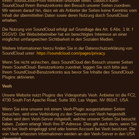
Ihrem SoundCloud-Profil verlinken und/oder teilen. Dadurch kann
SoundCloud Ihrem Benutzerkonto den Besuch unserer Seiten zuordnen.
Wir weisen darauf hin, dass wir als Anbieter der Seiten keine Kenntnis vom
Inhalt der übermittelten Daten sowie deren Nutzung durch SoundCloud
erhalten.
Die Nutzung von SoundCloud erfolgt auf Grundlage des Art. 6 Abs. 1 lit. f
DSGVO. Der Websitebetreiber hat ein berechtigtes Interesse an einer
möglichst umfangreichen Sichtbarkeit in den Sozialen Medien.
Weitere Informationen hierzu finden Sie in der Datenschutzerklärung von
SoundCloud unter:
https://soundcloud.com/pages/privacy
.
Wenn Sie nicht wünschen, dass SoundCloud den Besuch unserer Seiten
Ihrem SoundCloud- Benutzerkonto zuordnet, loggen Sie sich bitte aus
Ihrem SoundCloud-Benutzerkonto aus bevor Sie Inhalte des SoundCloud-
Plugins aktivieren.
Veoh
Unsere Website nutzt Plugins des Videoportals Veoh. Anbieter ist die FC2,
4730 South Fort Apache Road, Suite 300, Las Vegas, NV 89147, USA.
Wenn Sie eine unserer mit einem Veoh-Plugin ausgestatteten Seiten
besuchen, wird eine Verbindung zu den Servern von Veoh hergestellt.
Dabei wird dem Veoh-Server mitgeteilt, welche unserer Seiten Sie besucht
haben. Zudem erlangt Veoh Ihre IP-Adresse. Dies gilt auch dann, wenn Sie
nicht bei Veoh eingeloggt sind oder keinen Account bei Veoh besitzen. Die
von Veoh erfassten Informationen werden an den Veoh-Server in den USA
übermittelt.