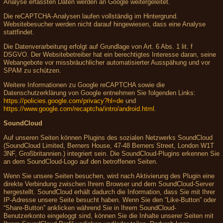
Analyse erfassten Daten werden an Google weitergeleitet.
Die reCAPTCHA-Analysen laufen vollständig im Hintergrund.
Websitebesucher werden nicht darauf hingewiesen, dass eine Analyse
stattfindet.
Die Datenverarbeitung erfolgt auf Grundlage von Art. 6 Abs. 1 lit. f
DSGVO. Der Websitebetreiber hat ein berechtigtes Interesse daran, seine
Webangebote vor missbräuchlicher automatisierter Ausspähung und vor
SPAM zu schützen.
Weitere Informationen zu Google reCAPTCHA sowie die
Datenschutzerklärung von Google entnehmen Sie folgenden Links:
https://policies.google.com/privacy?hl=de
und
https://www.google.com/recaptcha/intro/android.html
.
SoundCloud
Auf unseren Seiten können Plugins des sozialen Netzwerks SoundCloud
(SoundCloud Limited, Berners House, 47-48 Berners Street, London W1T
3NF, Großbritannien.) integriert sein. Die SoundCloud-Plugins erkennen Sie
an dem SoundCloud-Logo auf den betroffenen Seiten.
Wenn Sie unsere Seiten besuchen, wird nach Aktivierung des Plugin eine
direkte Verbindung zwischen Ihrem Browser und dem SoundCloud-Server
hergestellt. SoundCloud erhält dadurch die Information, dass Sie mit Ihrer
IP-Adresse unsere Seite besucht haben. Wenn Sie den “Like-Button” oder
“Share-Button” anklicken während Sie in Ihrem SoundCloud-
Benutzerkonto eingeloggt sind, können Sie die Inhalte unserer Seiten mit