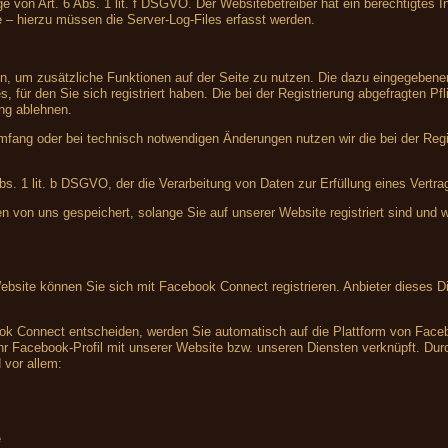
e von Art. 6 Abs. 1 lit. f DSGVO. Der Websitebetreiber hat ein berechtigtes In
e – hierzu müssen die Server-Log-Files erfasst werden.
ren, um zusätzliche Funktionen auf der Seite zu nutzen. Die dazu eingegebe
, für den Sie sich registriert haben. Die bei der Registrierung abgefragten 
ung ablehnen.
fang oder bei technisch notwendigen Änderungen nutzen wir die bei der Reg
Abs. 1 lit. b DSGVO, der die Verarbeitung von Daten zur Erfüllung eines Vertr
en von uns gespeichert, solange Sie auf unserer Website registriert sind und
Website können Sie sich mit Facebook Connect registrieren. Anbieter dieses Di
ook Connect entscheiden, werden Sie automatisch auf die Plattform von Facebo
r Facebook-Profil mit unserer Website bzw. unseren Diensten verknüpft. Durch
 vor allem:
e