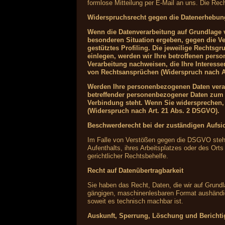
formlose Mitteilung per E-Mail an uns. Die Rec
Widerspruchsrecht gegen die Datenerhebun
Wenn die Datenverarbeitung auf Grundlage vo
besonderen Situation ergeben, gegen die Ve
gestütztes Profiling. Die jeweilige Rechts
einlegen, werden wir Ihre betroffenen pers
Verarbeitung nachweisen, die Ihre Interess
von Rechtsansprüchen (Widerspruch nach A
Werden Ihre personenbezogenen Daten verarb
betreffender personenbezogener Daten zum Z
Verbindung steht. Wenn Sie widersprechen
(Widerspruch nach Art. 21 Abs. 2 DSGVO).
Beschwerderecht bei der zuständigen Aufsi
Im Falle von Verstößen gegen die DSGVO steht 
Aufenthalts, ihres Arbeitsplatzes oder des Or
gerichtlicher Rechtsbehelfe.
Recht auf Datenübertragbarkeit
Sie haben das Recht, Daten, die wir auf Grundla
gängigen, maschinenlesbaren Format aushändigen
soweit es technisch machbar ist.
Auskunft, Sperrung, Löschung und Bericht