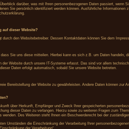
 Überblick darüber, was mit Ihren personenbezogenen Daten passiert, wenn S
denen Sie persönlich identifiziert werden können. Ausführliche Information
chutzerklärung.
ng auf dieser Website?
olgt durch den Websitebetreiber. Dessen Kontaktdaten können Sie dem Impre
ass Sie uns diese mitteilen. Hierbei kann es sich z.B. um Daten handeln, di
der Website durch unsere IT-Systeme erfasst. Das sind vor allem technische
 dieser Daten erfolgt automatisch, sobald Sie unsere Website betreten.
rfreie Bereitstellung der Website zu gewährleisten. Andere Daten können zur 
aten?
Auskunft über Herkunft, Empfänger und Zweck Ihrer gespeicherten personenbe
schung dieser Daten zu verlangen. Hierzu sowie zu weiteren Fragen zum Them
wenden. Des Weiteren steht Ihnen ein Beschwerderecht bei der zuständigen
en Umständen die Einschränkung der Verarbeitung Ihrer personenbezogenen 
 Einschränkung der Verarbeitung“.