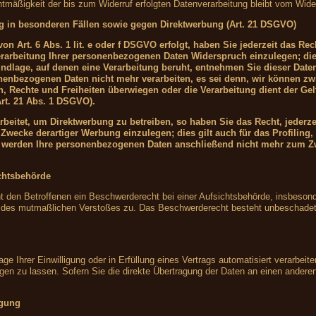
htmäßigkeit der bis zum Widerruf erfolgten Datenverarbeitung bleibt vom Wider
g in besonderen Fällen sowie gegen Direktwerbung (Art. 21 DSGVO)
n Art. 6 Abs. 1 lit. e oder f DSGVO erfolgt, haben Sie jederzeit das Rec
rarbeitung Ihrer personenbezogenen Daten Widerspruch einzulegen; die
grundlage, auf denen eine Verarbeitung beruht, entnehmen Sie dieser Da
onenbezogenen Daten nicht mehr verarbeiten, es sei denn, wir können z
en, Rechte und Freiheiten überwiegen oder die Verarbeitung dient der 
rt. 21 Abs. 1 DSGVO).
eitet, um Direktwerbung zu betreiben, so haben Sie das Recht, jederze
wecke derartiger Werbung einzulegen; dies gilt auch für das Profiling, 
, werden Ihre personenbezogenen Daten anschließend nicht mehr zum Z
chtsbehörde
den Betroffenen ein Beschwerderecht bei einer Aufsichtsbehörde, insbesond
ts des mutmaßlichen Verstoßes zu. Das Beschwerderecht besteht unbeschadet 
ge Ihrer Einwilligung oder in Erfüllung eines Vertrags automatisiert verarbeite
 zu lassen. Sofern Sie die direkte Übertragung der Daten an einen anderen V
igung