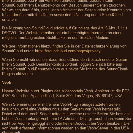
Ihrem SoundCloud-Profil verlinken und/oder teilen. Dadurch kann
SoundCloud Ihrem Benutzerkonto den Besuch unserer Seiten zuordnen.
Wir weisen darauf hin, dass wir als Anbieter der Seiten keine Kenntnis vom
Inhalt der übermittelten Daten sowie deren Nutzung durch SoundCloud
erhalten.
Die Nutzung von SoundCloud erfolgt auf Grundlage des Art. 6 Abs. 1 lit. f
DSGVO. Der Websitebetreiber hat ein berechtigtes Interesse an einer
möglichst umfangreichen Sichtbarkeit in den Sozialen Medien.
Weitere Informationen hierzu finden Sie in der Datenschutzerklärung von
SoundCloud unter:
https://soundcloud.com/pages/privacy
.
Wenn Sie nicht wünschen, dass SoundCloud den Besuch unserer Seiten
Ihrem SoundCloud- Benutzerkonto zuordnet, loggen Sie sich bitte aus
Ihrem SoundCloud-Benutzerkonto aus bevor Sie Inhalte des SoundCloud-
Plugins aktivieren.
Veoh
Unsere Website nutzt Plugins des Videoportals Veoh. Anbieter ist die FC2,
4730 South Fort Apache Road, Suite 300, Las Vegas, NV 89147, USA.
Wenn Sie eine unserer mit einem Veoh-Plugin ausgestatteten Seiten
besuchen, wird eine Verbindung zu den Servern von Veoh hergestellt.
Dabei wird dem Veoh-Server mitgeteilt, welche unserer Seiten Sie besucht
haben. Zudem erlangt Veoh Ihre IP-Adresse. Dies gilt auch dann, wenn Sie
nicht bei Veoh eingeloggt sind oder keinen Account bei Veoh besitzen. Die
von Veoh erfassten Informationen werden an den Veoh-Server in den USA
übermittelt.