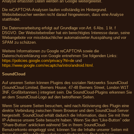
Analyse erfassten Daten werden an Google weitergeleitet.
Die reCAPTCHA-Analysen laufen vollständig im Hintergrund.
Websitebesucher werden nicht darauf hingewiesen, dass eine Analyse
stattfindet.
Die Datenverarbeitung erfolgt auf Grundlage von Art. 6 Abs. 1 lit. f
DSGVO. Der Websitebetreiber hat ein berechtigtes Interesse daran, seine
Webangebote vor missbräuchlicher automatisierter Ausspähung und vor
SPAM zu schützen.
Weitere Informationen zu Google reCAPTCHA sowie die
Datenschutzerklärung von Google entnehmen Sie folgenden Links:
https://policies.google.com/privacy?hl=de
und
https://www.google.com/recaptcha/intro/android.html
.
SoundCloud
Auf unseren Seiten können Plugins des sozialen Netzwerks SoundCloud
(SoundCloud Limited, Berners House, 47-48 Berners Street, London W1T
3NF, Großbritannien.) integriert sein. Die SoundCloud-Plugins erkennen Sie
an dem SoundCloud-Logo auf den betroffenen Seiten.
Wenn Sie unsere Seiten besuchen, wird nach Aktivierung des Plugin eine
direkte Verbindung zwischen Ihrem Browser und dem SoundCloud-Server
hergestellt. SoundCloud erhält dadurch die Information, dass Sie mit Ihrer
IP-Adresse unsere Seite besucht haben. Wenn Sie den “Like-Button” oder
“Share-Button” anklicken während Sie in Ihrem SoundCloud-
Benutzerkonto eingeloggt sind, können Sie die Inhalte unserer Seiten mit