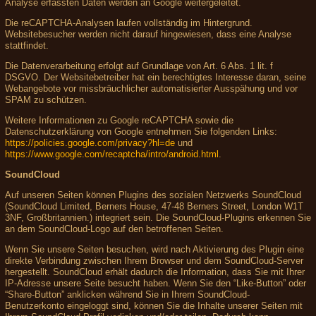
Analyse erfassten Daten werden an Google weitergeleitet.
Die reCAPTCHA-Analysen laufen vollständig im Hintergrund.
Websitebesucher werden nicht darauf hingewiesen, dass eine Analyse
stattfindet.
Die Datenverarbeitung erfolgt auf Grundlage von Art. 6 Abs. 1 lit. f
DSGVO. Der Websitebetreiber hat ein berechtigtes Interesse daran, seine
Webangebote vor missbräuchlicher automatisierter Ausspähung und vor
SPAM zu schützen.
Weitere Informationen zu Google reCAPTCHA sowie die
Datenschutzerklärung von Google entnehmen Sie folgenden Links:
https://policies.google.com/privacy?hl=de
und
https://www.google.com/recaptcha/intro/android.html
.
SoundCloud
Auf unseren Seiten können Plugins des sozialen Netzwerks SoundCloud
(SoundCloud Limited, Berners House, 47-48 Berners Street, London W1T
3NF, Großbritannien.) integriert sein. Die SoundCloud-Plugins erkennen Sie
an dem SoundCloud-Logo auf den betroffenen Seiten.
Wenn Sie unsere Seiten besuchen, wird nach Aktivierung des Plugin eine
direkte Verbindung zwischen Ihrem Browser und dem SoundCloud-Server
hergestellt. SoundCloud erhält dadurch die Information, dass Sie mit Ihrer
IP-Adresse unsere Seite besucht haben. Wenn Sie den “Like-Button” oder
“Share-Button” anklicken während Sie in Ihrem SoundCloud-
Benutzerkonto eingeloggt sind, können Sie die Inhalte unserer Seiten mit