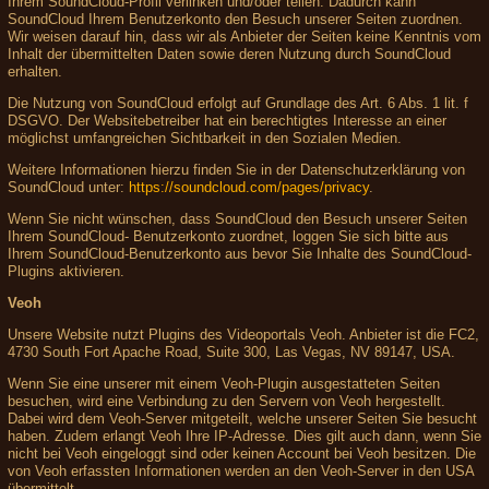
Ihrem SoundCloud-Profil verlinken und/oder teilen. Dadurch kann
SoundCloud Ihrem Benutzerkonto den Besuch unserer Seiten zuordnen.
Wir weisen darauf hin, dass wir als Anbieter der Seiten keine Kenntnis vom
Inhalt der übermittelten Daten sowie deren Nutzung durch SoundCloud
erhalten.
Die Nutzung von SoundCloud erfolgt auf Grundlage des Art. 6 Abs. 1 lit. f
DSGVO. Der Websitebetreiber hat ein berechtigtes Interesse an einer
möglichst umfangreichen Sichtbarkeit in den Sozialen Medien.
Weitere Informationen hierzu finden Sie in der Datenschutzerklärung von
SoundCloud unter:
https://soundcloud.com/pages/privacy
.
Wenn Sie nicht wünschen, dass SoundCloud den Besuch unserer Seiten
Ihrem SoundCloud- Benutzerkonto zuordnet, loggen Sie sich bitte aus
Ihrem SoundCloud-Benutzerkonto aus bevor Sie Inhalte des SoundCloud-
Plugins aktivieren.
Veoh
Unsere Website nutzt Plugins des Videoportals Veoh. Anbieter ist die FC2,
4730 South Fort Apache Road, Suite 300, Las Vegas, NV 89147, USA.
Wenn Sie eine unserer mit einem Veoh-Plugin ausgestatteten Seiten
besuchen, wird eine Verbindung zu den Servern von Veoh hergestellt.
Dabei wird dem Veoh-Server mitgeteilt, welche unserer Seiten Sie besucht
haben. Zudem erlangt Veoh Ihre IP-Adresse. Dies gilt auch dann, wenn Sie
nicht bei Veoh eingeloggt sind oder keinen Account bei Veoh besitzen. Die
von Veoh erfassten Informationen werden an den Veoh-Server in den USA
übermittelt.