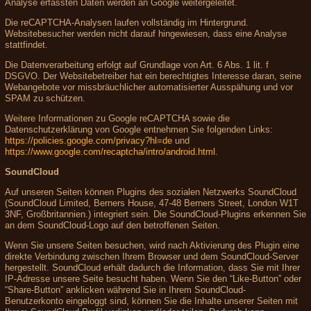
Analyse erfassten Daten werden an Google weitergeleitet.
Die reCAPTCHA-Analysen laufen vollständig im Hintergrund.
Websitebesucher werden nicht darauf hingewiesen, dass eine Analyse
stattfindet.
Die Datenverarbeitung erfolgt auf Grundlage von Art. 6 Abs. 1 lit. f
DSGVO. Der Websitebetreiber hat ein berechtigtes Interesse daran, seine
Webangebote vor missbräuchlicher automatisierter Ausspähung und vor
SPAM zu schützen.
Weitere Informationen zu Google reCAPTCHA sowie die
Datenschutzerklärung von Google entnehmen Sie folgenden Links:
https://policies.google.com/privacy?hl=de
und
https://www.google.com/recaptcha/intro/android.html
.
SoundCloud
Auf unseren Seiten können Plugins des sozialen Netzwerks SoundCloud
(SoundCloud Limited, Berners House, 47-48 Berners Street, London W1T
3NF, Großbritannien.) integriert sein. Die SoundCloud-Plugins erkennen Sie
an dem SoundCloud-Logo auf den betroffenen Seiten.
Wenn Sie unsere Seiten besuchen, wird nach Aktivierung des Plugin eine
direkte Verbindung zwischen Ihrem Browser und dem SoundCloud-Server
hergestellt. SoundCloud erhält dadurch die Information, dass Sie mit Ihrer
IP-Adresse unsere Seite besucht haben. Wenn Sie den “Like-Button” oder
“Share-Button” anklicken während Sie in Ihrem SoundCloud-
Benutzerkonto eingeloggt sind, können Sie die Inhalte unserer Seiten mit