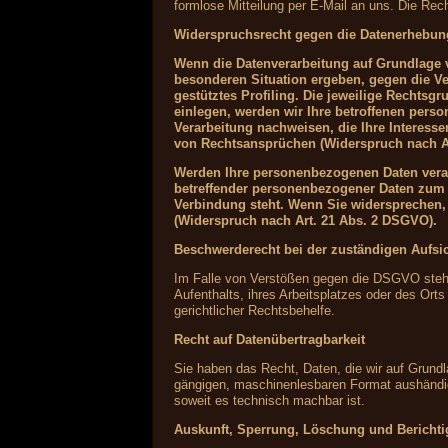
formlose Mitteilung per E-Mail an uns. Die Rec
Widerspruchsrecht gegen die Datenerhebun
Wenn die Datenverarbeitung auf Grundlage vo
besonderen Situation ergeben, gegen die Ve
gestütztes Profiling. Die jeweilige Rechts
einlegen, werden wir Ihre betroffenen pers
Verarbeitung nachweisen, die Ihre Interess
von Rechtsansprüchen (Widerspruch nach A
Werden Ihre personenbezogenen Daten verarb
betreffender personenbezogener Daten zum Z
Verbindung steht. Wenn Sie widersprechen
(Widerspruch nach Art. 21 Abs. 2 DSGVO).
Beschwerderecht bei der zuständigen Aufsi
Im Falle von Verstößen gegen die DSGVO steht 
Aufenthalts, ihres Arbeitsplatzes oder des Or
gerichtlicher Rechtsbehelfe.
Recht auf Datenübertragbarkeit
Sie haben das Recht, Daten, die wir auf Grundla
gängigen, maschinenlesbaren Format aushändigen
soweit es technisch machbar ist.
Auskunft, Sperrung, Löschung und Bericht