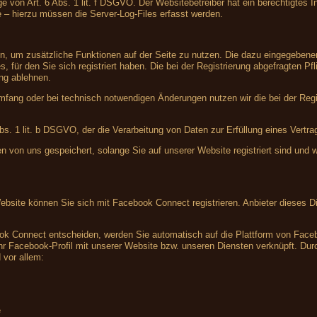
e von Art. 6 Abs. 1 lit. f DSGVO. Der Websitebetreiber hat ein berechtigtes In
e – hierzu müssen die Server-Log-Files erfasst werden.
ren, um zusätzliche Funktionen auf der Seite zu nutzen. Die dazu eingegebe
, für den Sie sich registriert haben. Die bei der Registrierung abgefragten 
ung ablehnen.
fang oder bei technisch notwendigen Änderungen nutzen wir die bei der Reg
Abs. 1 lit. b DSGVO, der die Verarbeitung von Daten zur Erfüllung eines Vertr
en von uns gespeichert, solange Sie auf unserer Website registriert sind und
Website können Sie sich mit Facebook Connect registrieren. Anbieter dieses Di
ook Connect entscheiden, werden Sie automatisch auf die Plattform von Facebo
r Facebook-Profil mit unserer Website bzw. unseren Diensten verknüpft. Durch
 vor allem:
e