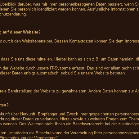
 Überblick darüber, was mit Ihren personenbezogenen Daten passiert, wenn S
denen Sie persönlich identifiziert werden können. Ausführliche Information
chutzerklärung.
ng auf dieser Website?
olgt durch den Websitebetreiber. Dessen Kontaktdaten können Sie dem Impre
ass Sie uns diese mitteilen. Hierbei kann es sich z.B. um Daten handeln, di
der Website durch unsere IT-Systeme erfasst. Das sind vor allem technische
 dieser Daten erfolgt automatisch, sobald Sie unsere Website betreten.
rfreie Bereitstellung der Website zu gewährleisten. Andere Daten können zur 
aten?
Auskunft über Herkunft, Empfänger und Zweck Ihrer gespeicherten personenbe
schung dieser Daten zu verlangen. Hierzu sowie zu weiteren Fragen zum Them
wenden. Des Weiteren steht Ihnen ein Beschwerderecht bei der zuständigen
en Umständen die Einschränkung der Verarbeitung Ihrer personenbezogenen 
 Einschränkung der Verarbeitung“.