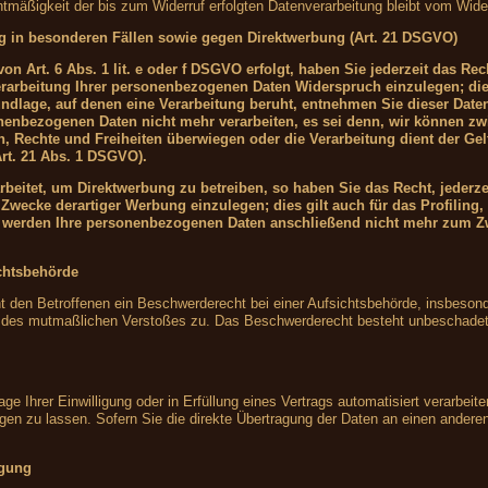
htmäßigkeit der bis zum Widerruf erfolgten Datenverarbeitung bleibt vom Wider
g in besonderen Fällen sowie gegen Direktwerbung (Art. 21 DSGVO)
n Art. 6 Abs. 1 lit. e oder f DSGVO erfolgt, haben Sie jederzeit das Rec
rarbeitung Ihrer personenbezogenen Daten Widerspruch einzulegen; die
grundlage, auf denen eine Verarbeitung beruht, entnehmen Sie dieser Da
onenbezogenen Daten nicht mehr verarbeiten, es sei denn, wir können z
en, Rechte und Freiheiten überwiegen oder die Verarbeitung dient der 
rt. 21 Abs. 1 DSGVO).
eitet, um Direktwerbung zu betreiben, so haben Sie das Recht, jederze
wecke derartiger Werbung einzulegen; dies gilt auch für das Profiling, 
, werden Ihre personenbezogenen Daten anschließend nicht mehr zum Z
chtsbehörde
den Betroffenen ein Beschwerderecht bei einer Aufsichtsbehörde, insbesond
ts des mutmaßlichen Verstoßes zu. Das Beschwerderecht besteht unbeschadet 
ge Ihrer Einwilligung oder in Erfüllung eines Vertrags automatisiert verarbeite
 zu lassen. Sofern Sie die direkte Übertragung der Daten an einen anderen V
igung