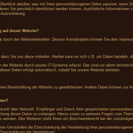
 Überblick darüber, was mit Ihren personenbezogenen Daten passiert, wenn S
denen Sie persönlich identifiziert werden können. Ausführliche Information
chutzerklärung.
ng auf dieser Website?
olgt durch den Websitebetreiber. Dessen Kontaktdaten können Sie dem Impre
ass Sie uns diese mitteilen. Hierbei kann es sich z.B. um Daten handeln, di
der Website durch unsere IT-Systeme erfasst. Das sind vor allem technische
 dieser Daten erfolgt automatisch, sobald Sie unsere Website betreten.
rfreie Bereitstellung der Website zu gewährleisten. Andere Daten können zur 
aten?
Auskunft über Herkunft, Empfänger und Zweck Ihrer gespeicherten personenbe
schung dieser Daten zu verlangen. Hierzu sowie zu weiteren Fragen zum Them
wenden. Des Weiteren steht Ihnen ein Beschwerderecht bei der zuständigen
en Umständen die Einschränkung der Verarbeitung Ihrer personenbezogenen 
 Einschränkung der Verarbeitung“.