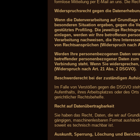
formlose Mitteilung per E-Mail an uns. Die Rec
Widerspruchsrecht gegen die Datenerhebun
Wenn die Datenverarbeitung auf Grundlage vo
besonderen Situation ergeben, gegen die Ve
gestütztes Profiling. Die jeweilige Rechts
einlegen, werden wir Ihre betroffenen pers
Verarbeitung nachweisen, die Ihre Interess
von Rechtsansprüchen (Widerspruch nach A
Werden Ihre personenbezogenen Daten verarb
betreffender personenbezogener Daten zum Z
Verbindung steht. Wenn Sie widersprechen
(Widerspruch nach Art. 21 Abs. 2 DSGVO).
Beschwerderecht bei der zuständigen Aufsi
Im Falle von Verstößen gegen die DSGVO steht 
Aufenthalts, ihres Arbeitsplatzes oder des Or
gerichtlicher Rechtsbehelfe.
Recht auf Datenübertragbarkeit
Sie haben das Recht, Daten, die wir auf Grundla
gängigen, maschinenlesbaren Format aushändigen
soweit es technisch machbar ist.
Auskunft, Sperrung, Löschung und Bericht