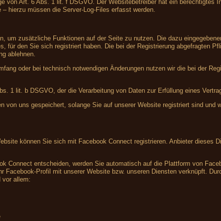
e von Art. 6 Abs. 1 lit. f DSGVO. Der Websitebetreiber hat ein berechtigtes In
e – hierzu müssen die Server-Log-Files erfasst werden.
ren, um zusätzliche Funktionen auf der Seite zu nutzen. Die dazu eingegebe
, für den Sie sich registriert haben. Die bei der Registrierung abgefragten 
ung ablehnen.
fang oder bei technisch notwendigen Änderungen nutzen wir die bei der Reg
Abs. 1 lit. b DSGVO, der die Verarbeitung von Daten zur Erfüllung eines Vertr
en von uns gespeichert, solange Sie auf unserer Website registriert sind und
Website können Sie sich mit Facebook Connect registrieren. Anbieter dieses Di
ook Connect entscheiden, werden Sie automatisch auf die Plattform von Facebo
r Facebook-Profil mit unserer Website bzw. unseren Diensten verknüpft. Durch
 vor allem:
e