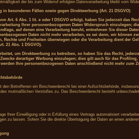
htmäßigkeit der bis zum Widerruf erfolgten Datenverarbeitung bleibt vom Wider
g in besonderen Fällen sowie gegen Direktwerbung (Art. 21 DSGVO)
n Art. 6 Abs. 1 lit. e oder f DSGVO erfolgt, haben Sie jederzeit das Rec
rarbeitung Ihrer personenbezogenen Daten Widerspruch einzulegen; die
grundlage, auf denen eine Verarbeitung beruht, entnehmen Sie dieser Da
onenbezogenen Daten nicht mehr verarbeiten, es sei denn, wir können z
en, Rechte und Freiheiten überwiegen oder die Verarbeitung dient der 
rt. 21 Abs. 1 DSGVO).
eitet, um Direktwerbung zu betreiben, so haben Sie das Recht, jederze
wecke derartiger Werbung einzulegen; dies gilt auch für das Profiling, 
, werden Ihre personenbezogenen Daten anschließend nicht mehr zum Z
chtsbehörde
den Betroffenen ein Beschwerderecht bei einer Aufsichtsbehörde, insbesond
ts des mutmaßlichen Verstoßes zu. Das Beschwerderecht besteht unbeschadet 
ge Ihrer Einwilligung oder in Erfüllung eines Vertrags automatisiert verarbeite
 zu lassen. Sofern Sie die direkte Übertragung der Daten an einen anderen V
igung