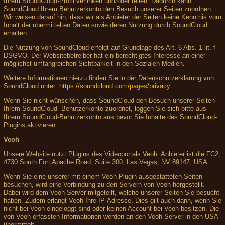
Ihrem SoundCloud-Profil verlinken und/oder teilen. Dadurch kann
SoundCloud Ihrem Benutzerkonto den Besuch unserer Seiten zuordnen.
Wir weisen darauf hin, dass wir als Anbieter der Seiten keine Kenntnis vom
Inhalt der übermittelten Daten sowie deren Nutzung durch SoundCloud
erhalten.
Die Nutzung von SoundCloud erfolgt auf Grundlage des Art. 6 Abs. 1 lit. f
DSGVO. Der Websitebetreiber hat ein berechtigtes Interesse an einer
möglichst umfangreichen Sichtbarkeit in den Sozialen Medien.
Weitere Informationen hierzu finden Sie in der Datenschutzerklärung von
SoundCloud unter:
https://soundcloud.com/pages/privacy
.
Wenn Sie nicht wünschen, dass SoundCloud den Besuch unserer Seiten
Ihrem SoundCloud- Benutzerkonto zuordnet, loggen Sie sich bitte aus
Ihrem SoundCloud-Benutzerkonto aus bevor Sie Inhalte des SoundCloud-
Plugins aktivieren.
Veoh
Unsere Website nutzt Plugins des Videoportals Veoh. Anbieter ist die FC2,
4730 South Fort Apache Road, Suite 300, Las Vegas, NV 89147, USA.
Wenn Sie eine unserer mit einem Veoh-Plugin ausgestatteten Seiten
besuchen, wird eine Verbindung zu den Servern von Veoh hergestellt.
Dabei wird dem Veoh-Server mitgeteilt, welche unserer Seiten Sie besucht
haben. Zudem erlangt Veoh Ihre IP-Adresse. Dies gilt auch dann, wenn Sie
nicht bei Veoh eingeloggt sind oder keinen Account bei Veoh besitzen. Die
von Veoh erfassten Informationen werden an den Veoh-Server in den USA
übermittelt.