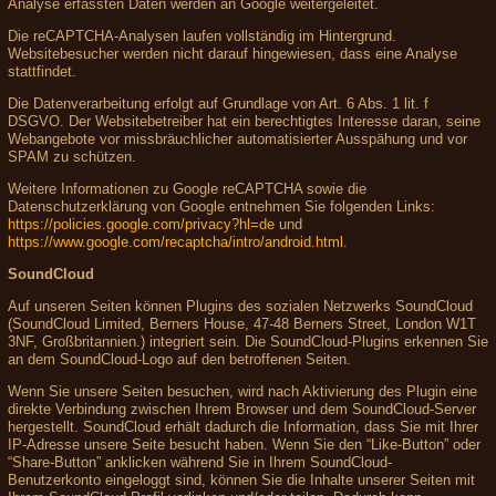
Analyse erfassten Daten werden an Google weitergeleitet.
Die reCAPTCHA-Analysen laufen vollständig im Hintergrund.
Websitebesucher werden nicht darauf hingewiesen, dass eine Analyse
stattfindet.
Die Datenverarbeitung erfolgt auf Grundlage von Art. 6 Abs. 1 lit. f
DSGVO. Der Websitebetreiber hat ein berechtigtes Interesse daran, seine
Webangebote vor missbräuchlicher automatisierter Ausspähung und vor
SPAM zu schützen.
Weitere Informationen zu Google reCAPTCHA sowie die
Datenschutzerklärung von Google entnehmen Sie folgenden Links:
https://policies.google.com/privacy?hl=de
und
https://www.google.com/recaptcha/intro/android.html
.
SoundCloud
Auf unseren Seiten können Plugins des sozialen Netzwerks SoundCloud
(SoundCloud Limited, Berners House, 47-48 Berners Street, London W1T
3NF, Großbritannien.) integriert sein. Die SoundCloud-Plugins erkennen Sie
an dem SoundCloud-Logo auf den betroffenen Seiten.
Wenn Sie unsere Seiten besuchen, wird nach Aktivierung des Plugin eine
direkte Verbindung zwischen Ihrem Browser und dem SoundCloud-Server
hergestellt. SoundCloud erhält dadurch die Information, dass Sie mit Ihrer
IP-Adresse unsere Seite besucht haben. Wenn Sie den “Like-Button” oder
“Share-Button” anklicken während Sie in Ihrem SoundCloud-
Benutzerkonto eingeloggt sind, können Sie die Inhalte unserer Seiten mit