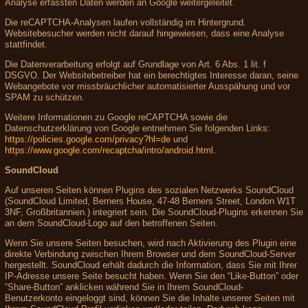
Analyse erfassten Daten werden an Google weitergeleitet.
Die reCAPTCHA-Analysen laufen vollständig im Hintergrund.
Websitebesucher werden nicht darauf hingewiesen, dass eine Analyse
stattfindet.
Die Datenverarbeitung erfolgt auf Grundlage von Art. 6 Abs. 1 lit. f
DSGVO. Der Websitebetreiber hat ein berechtigtes Interesse daran, seine
Webangebote vor missbräuchlicher automatisierter Ausspähung und vor
SPAM zu schützen.
Weitere Informationen zu Google reCAPTCHA sowie die
Datenschutzerklärung von Google entnehmen Sie folgenden Links:
https://policies.google.com/privacy?hl=de
und
https://www.google.com/recaptcha/intro/android.html
.
SoundCloud
Auf unseren Seiten können Plugins des sozialen Netzwerks SoundCloud
(SoundCloud Limited, Berners House, 47-48 Berners Street, London W1T
3NF, Großbritannien.) integriert sein. Die SoundCloud-Plugins erkennen Sie
an dem SoundCloud-Logo auf den betroffenen Seiten.
Wenn Sie unsere Seiten besuchen, wird nach Aktivierung des Plugin eine
direkte Verbindung zwischen Ihrem Browser und dem SoundCloud-Server
hergestellt. SoundCloud erhält dadurch die Information, dass Sie mit Ihrer
IP-Adresse unsere Seite besucht haben. Wenn Sie den “Like-Button” oder
“Share-Button” anklicken während Sie in Ihrem SoundCloud-
Benutzerkonto eingeloggt sind, können Sie die Inhalte unserer Seiten mit