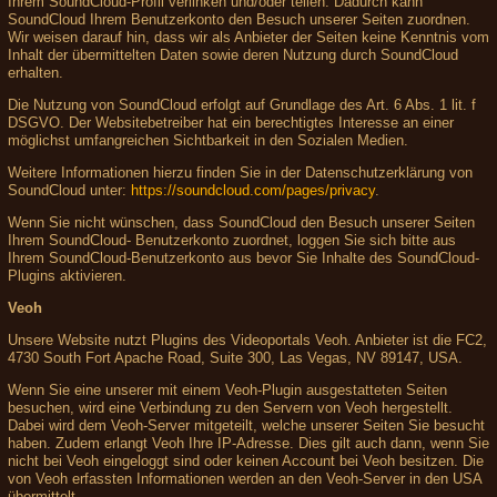
Ihrem SoundCloud-Profil verlinken und/oder teilen. Dadurch kann
SoundCloud Ihrem Benutzerkonto den Besuch unserer Seiten zuordnen.
Wir weisen darauf hin, dass wir als Anbieter der Seiten keine Kenntnis vom
Inhalt der übermittelten Daten sowie deren Nutzung durch SoundCloud
erhalten.
Die Nutzung von SoundCloud erfolgt auf Grundlage des Art. 6 Abs. 1 lit. f
DSGVO. Der Websitebetreiber hat ein berechtigtes Interesse an einer
möglichst umfangreichen Sichtbarkeit in den Sozialen Medien.
Weitere Informationen hierzu finden Sie in der Datenschutzerklärung von
SoundCloud unter:
https://soundcloud.com/pages/privacy
.
Wenn Sie nicht wünschen, dass SoundCloud den Besuch unserer Seiten
Ihrem SoundCloud- Benutzerkonto zuordnet, loggen Sie sich bitte aus
Ihrem SoundCloud-Benutzerkonto aus bevor Sie Inhalte des SoundCloud-
Plugins aktivieren.
Veoh
Unsere Website nutzt Plugins des Videoportals Veoh. Anbieter ist die FC2,
4730 South Fort Apache Road, Suite 300, Las Vegas, NV 89147, USA.
Wenn Sie eine unserer mit einem Veoh-Plugin ausgestatteten Seiten
besuchen, wird eine Verbindung zu den Servern von Veoh hergestellt.
Dabei wird dem Veoh-Server mitgeteilt, welche unserer Seiten Sie besucht
haben. Zudem erlangt Veoh Ihre IP-Adresse. Dies gilt auch dann, wenn Sie
nicht bei Veoh eingeloggt sind oder keinen Account bei Veoh besitzen. Die
von Veoh erfassten Informationen werden an den Veoh-Server in den USA
übermittelt.