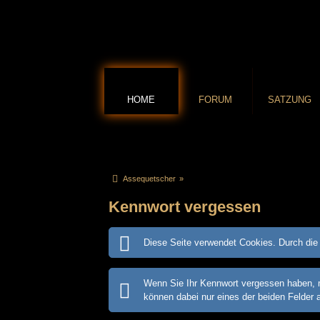
HOME
FORUM
SATZUNG
Assequetscher
»
Kennwort vergessen
Diese Seite verwendet Cookies. Durch die 
Wenn Sie Ihr Kennwort vergessen haben, m
können dabei nur eines der beiden Felder 