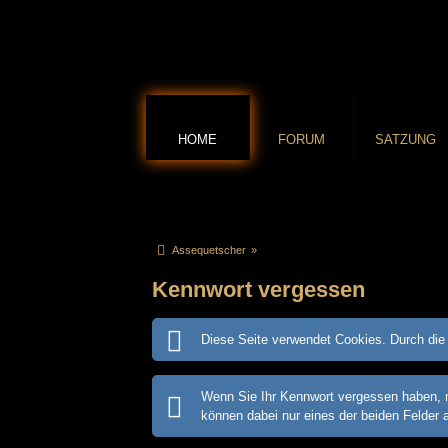
HOME
FORUM
SATZUNG
Assequetscher
»
Kennwort vergessen
Diese Seite verwendet Cookies. Durch die 
Wenn Sie Ihr Kennwort vergessen haben, m
können dabei nur eines der beiden Felder 