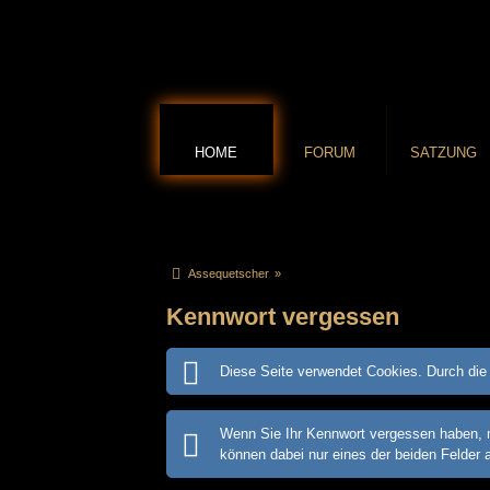
HOME
FORUM
SATZUNG
Assequetscher
»
Kennwort vergessen
Diese Seite verwendet Cookies. Durch die 
Wenn Sie Ihr Kennwort vergessen haben, m
können dabei nur eines der beiden Felder 