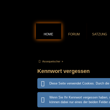
HOME
FORUM
SATZUNG
Assequetscher
»
Kennwort vergessen
Diese Seite verwendet Cookies. Durch die 
Wenn Sie Ihr Kennwort vergessen haben, m
können dabei nur eines der beiden Felder 