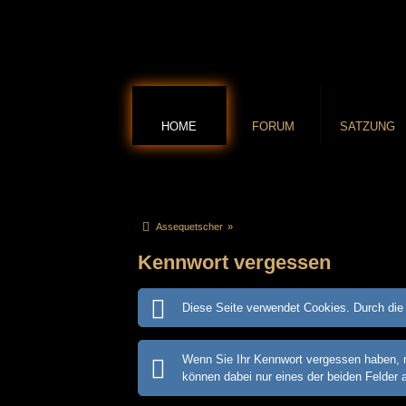
HOME
FORUM
SATZUNG
Assequetscher
»
Kennwort vergessen
Diese Seite verwendet Cookies. Durch die 
Wenn Sie Ihr Kennwort vergessen haben, m
können dabei nur eines der beiden Felder 