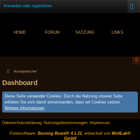
Anmelden oder registrieren
HOME
FORUM
SATZUNG
LINKS
Assequetscher
Dashboard
Diese Seite verwendet Cookies. Durch die Nutzung unserer Seite
erklären Sie sich damit einverstanden, dass wir Cookies setzen.
Weitere Informationen
Datenschutzerklärung
Nutzungsbestimmungen
Impressum
Forensoftware:
Burning Board® 4.1.21
, entwickelt von
WoltLab®
GmbH