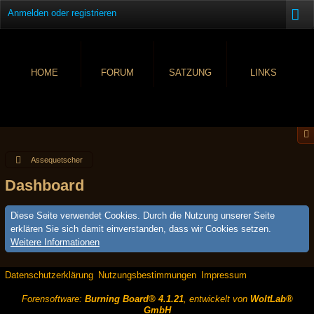
Anmelden oder registrieren
HOME
FORUM
SATZUNG
LINKS
Assequetscher
Dashboard
Diese Seite verwendet Cookies. Durch die Nutzung unserer Seite
erklären Sie sich damit einverstanden, dass wir Cookies setzen.
Weitere Informationen
Datenschutzerklärung
Nutzungsbestimmungen
Impressum
Forensoftware:
Burning Board® 4.1.21
, entwickelt von
WoltLab®
GmbH