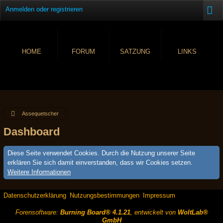
Anmelden oder registrieren
HOME
FORUM
SATZUNG
LINKS
Assequetscher
Dashboard
Diese Seite verwendet Cookies. Durch die Nutzung unserer Seite
erklären Sie sich damit einverstanden, dass wir Cookies setzen.
Weitere Informationen
Datenschutzerklärung
Nutzungsbestimmungen
Impressum
Forensoftware:
Burning Board® 4.1.21
, entwickelt von
WoltLab®
GmbH