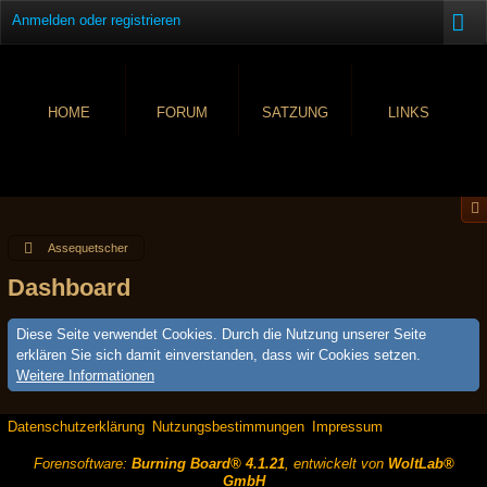
Anmelden oder registrieren
HOME
FORUM
SATZUNG
LINKS
Assequetscher
Dashboard
Diese Seite verwendet Cookies. Durch die Nutzung unserer Seite
erklären Sie sich damit einverstanden, dass wir Cookies setzen.
Weitere Informationen
Datenschutzerklärung
Nutzungsbestimmungen
Impressum
Forensoftware:
Burning Board® 4.1.21
, entwickelt von
WoltLab®
GmbH