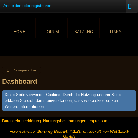
Anmelden oder registrieren
HOME
FORUM
SATZUNG
LINKS
Assequetscher
Dashboard
Diese Seite verwendet Cookies. Durch die Nutzung unserer Seite
erklären Sie sich damit einverstanden, dass wir Cookies setzen.
Weitere Informationen
Datenschutzerklärung
Nutzungsbestimmungen
Impressum
Forensoftware:
Burning Board® 4.1.21
, entwickelt von
WoltLab®
GmbH