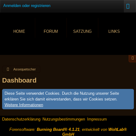
Anmelden oder registrieren
HOME
FORUM
SATZUNG
LINKS
Assequetscher
Dashboard
Diese Seite verwendet Cookies. Durch die Nutzung unserer Seite
erklären Sie sich damit einverstanden, dass wir Cookies setzen.
Weitere Informationen
Datenschutzerklärung
Nutzungsbestimmungen
Impressum
Forensoftware:
Burning Board® 4.1.21
, entwickelt von
WoltLab®
GmbH