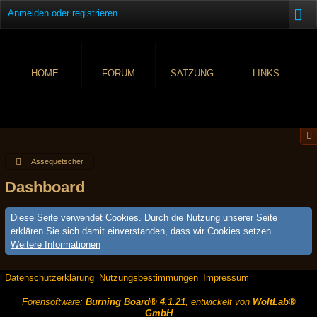
Anmelden oder registrieren
HOME
FORUM
SATZUNG
LINKS
Assequetscher
Dashboard
Diese Seite verwendet Cookies. Durch die Nutzung unserer Seite
erklären Sie sich damit einverstanden, dass wir Cookies setzen.
Weitere Informationen
Datenschutzerklärung
Nutzungsbestimmungen
Impressum
Forensoftware:
Burning Board® 4.1.21
, entwickelt von
WoltLab®
GmbH