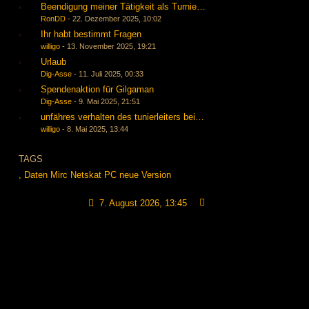
Beendigung meiner Tätigkeit als Turnierleiter, Baerti übernimmt mit
RonDD
-
22. Dezember 2025, 10:02
Ihr habt bestimmt Fragen
willigo
-
13. November 2025, 19:21
Urlaub
Dig-Asse
-
11. Juli 2025, 00:33
Spendenaktion für Gilgaman
Dig-Asse
-
9. Mai 2025, 21:51
unfähres verhalten des tunierleiters bei der wilden 13 start am 01.
willigo
-
8. Mai 2025, 13:44
TAGS
,
Daten
Mirc
Netskat
PC
neue Version
7. August 2026, 13:45