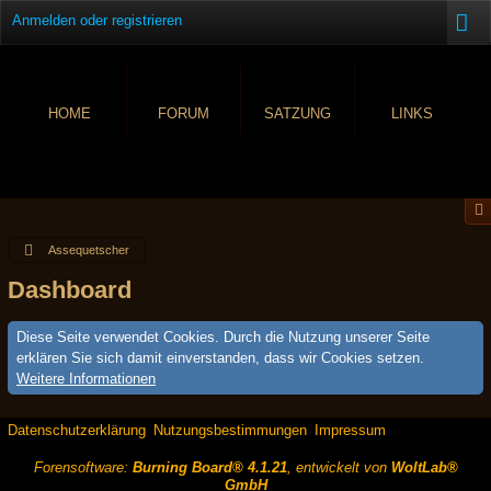
Anmelden oder registrieren
HOME
FORUM
SATZUNG
LINKS
Assequetscher
Dashboard
Diese Seite verwendet Cookies. Durch die Nutzung unserer Seite
erklären Sie sich damit einverstanden, dass wir Cookies setzen.
Weitere Informationen
Datenschutzerklärung
Nutzungsbestimmungen
Impressum
Forensoftware:
Burning Board® 4.1.21
, entwickelt von
WoltLab®
GmbH