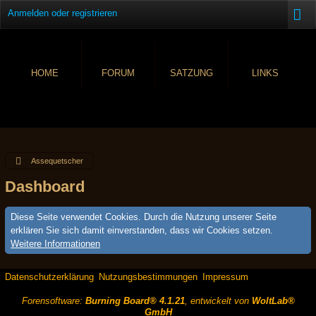
Anmelden oder registrieren
HOME
FORUM
SATZUNG
LINKS
Assequetscher
Dashboard
Diese Seite verwendet Cookies. Durch die Nutzung unserer Seite
erklären Sie sich damit einverstanden, dass wir Cookies setzen.
Weitere Informationen
Datenschutzerklärung
Nutzungsbestimmungen
Impressum
Forensoftware:
Burning Board® 4.1.21
, entwickelt von
WoltLab®
GmbH