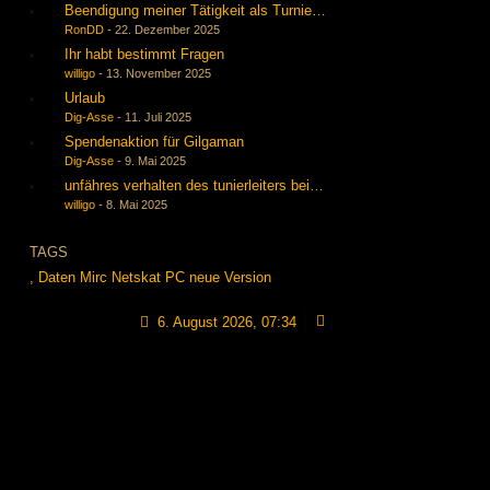
Beendigung meiner Tätigkeit als Turnierleiter, Baerti übernimmt mit
RonDD
-
22. Dezember 2025
Ihr habt bestimmt Fragen
willigo
-
13. November 2025
Urlaub
Dig-Asse
-
11. Juli 2025
Spendenaktion für Gilgaman
Dig-Asse
-
9. Mai 2025
unfähres verhalten des tunierleiters bei der wilden 13 start am 01.
willigo
-
8. Mai 2025
TAGS
,
Daten
Mirc
Netskat
PC
neue Version
6. August 2026, 07:34