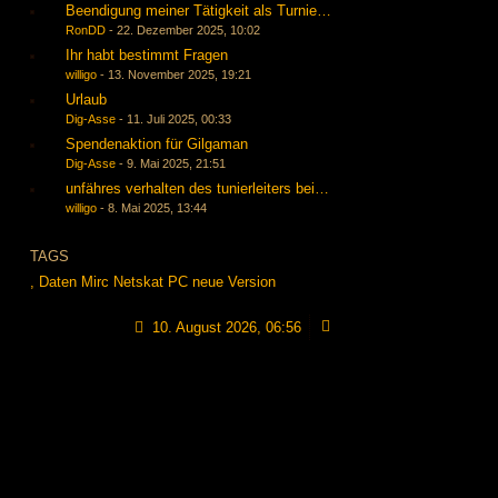
Beendigung meiner Tätigkeit als Turnierleiter, Baerti übernimmt mit
RonDD
-
22. Dezember 2025, 10:02
Ihr habt bestimmt Fragen
willigo
-
13. November 2025, 19:21
Urlaub
Dig-Asse
-
11. Juli 2025, 00:33
Spendenaktion für Gilgaman
Dig-Asse
-
9. Mai 2025, 21:51
unfähres verhalten des tunierleiters bei der wilden 13 start am 01.
willigo
-
8. Mai 2025, 13:44
TAGS
,
Daten
Mirc
Netskat
PC
neue Version
10. August 2026, 06:56