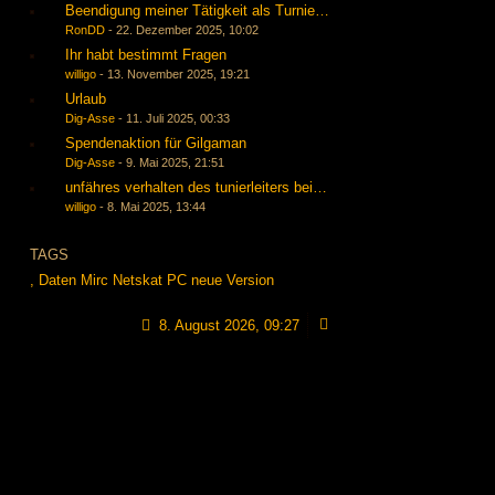
Beendigung meiner Tätigkeit als Turnierleiter, Baerti übernimmt mit
RonDD
-
22. Dezember 2025, 10:02
Ihr habt bestimmt Fragen
willigo
-
13. November 2025, 19:21
Urlaub
Dig-Asse
-
11. Juli 2025, 00:33
Spendenaktion für Gilgaman
Dig-Asse
-
9. Mai 2025, 21:51
unfähres verhalten des tunierleiters bei der wilden 13 start am 01.
willigo
-
8. Mai 2025, 13:44
TAGS
,
Daten
Mirc
Netskat
PC
neue Version
8. August 2026, 09:27