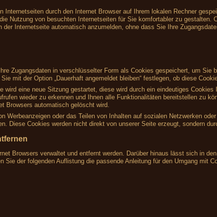
on Internetseiten durch den Internet Browser auf Ihrem lokalen Rechner gespe
die Nutzung von besuchten Internetseiten für Sie komfortabler zu gestalten. O
h der Internetseite automatisch anzumelden, ohne dass Sie Ihre Zugangsdat
re Zugangsdaten in verschlüsselter Form als Cookies gespeichert, um Sie be
ie mit der Option „Dauerhaft angemeldet bleiben“ festlegen, ob diese Cookie
te wird eine neue Sitzung gestartet, diese wird durch ein eindeutiges Cookie
frufen wieder zu erkennen und Ihnen alle Funktionalitäten bereitstellen zu k
t Browsers automatisch gelöscht wird.
von Werbeanzeigen oder das Teilen von Inhalten auf sozialen Netzwerken oder 
. Diese Cookies werden nicht direkt von unserer Seite erzeugt, sondern durch
ntfernen
rnet Browsers verwaltet und entfernt werden. Darüber hinaus lässt sich in d
en Sie der folgenden Auflistung die passende Anleitung für den Umgang mit C