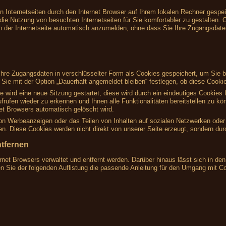
on Internetseiten durch den Internet Browser auf Ihrem lokalen Rechner gespe
die Nutzung von besuchten Internetseiten für Sie komfortabler zu gestalten. O
h der Internetseite automatisch anzumelden, ohne dass Sie Ihre Zugangsdat
re Zugangsdaten in verschlüsselter Form als Cookies gespeichert, um Sie be
ie mit der Option „Dauerhaft angemeldet bleiben“ festlegen, ob diese Cookie
te wird eine neue Sitzung gestartet, diese wird durch ein eindeutiges Cookie
frufen wieder zu erkennen und Ihnen alle Funktionalitäten bereitstellen zu k
t Browsers automatisch gelöscht wird.
von Werbeanzeigen oder das Teilen von Inhalten auf sozialen Netzwerken oder 
. Diese Cookies werden nicht direkt von unserer Seite erzeugt, sondern durch
ntfernen
rnet Browsers verwaltet und entfernt werden. Darüber hinaus lässt sich in d
en Sie der folgenden Auflistung die passende Anleitung für den Umgang mit C