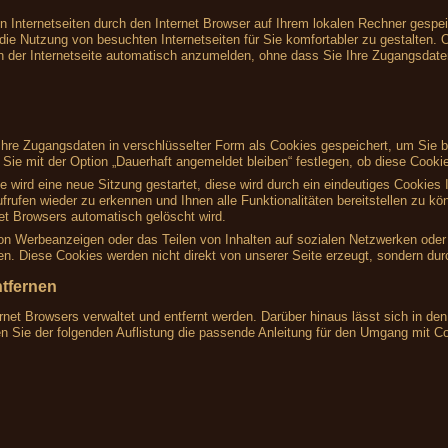
on Internetseiten durch den Internet Browser auf Ihrem lokalen Rechner gespe
die Nutzung von besuchten Internetseiten für Sie komfortabler zu gestalten. O
h der Internetseite automatisch anzumelden, ohne dass Sie Ihre Zugangsdat
re Zugangsdaten in verschlüsselter Form als Cookies gespeichert, um Sie be
ie mit der Option „Dauerhaft angemeldet bleiben“ festlegen, ob diese Cookie
te wird eine neue Sitzung gestartet, diese wird durch ein eindeutiges Cookie
frufen wieder zu erkennen und Ihnen alle Funktionalitäten bereitstellen zu k
t Browsers automatisch gelöscht wird.
von Werbeanzeigen oder das Teilen von Inhalten auf sozialen Netzwerken oder 
. Diese Cookies werden nicht direkt von unserer Seite erzeugt, sondern durch
ntfernen
rnet Browsers verwaltet und entfernt werden. Darüber hinaus lässt sich in d
en Sie der folgenden Auflistung die passende Anleitung für den Umgang mit C