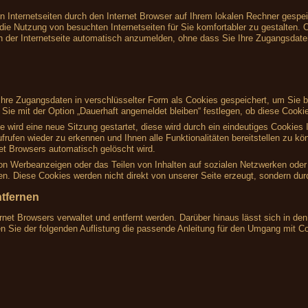
on Internetseiten durch den Internet Browser auf Ihrem lokalen Rechner gespe
die Nutzung von besuchten Internetseiten für Sie komfortabler zu gestalten. O
h der Internetseite automatisch anzumelden, ohne dass Sie Ihre Zugangsdat
re Zugangsdaten in verschlüsselter Form als Cookies gespeichert, um Sie be
ie mit der Option „Dauerhaft angemeldet bleiben“ festlegen, ob diese Cookie
te wird eine neue Sitzung gestartet, diese wird durch ein eindeutiges Cookie
frufen wieder zu erkennen und Ihnen alle Funktionalitäten bereitstellen zu k
t Browsers automatisch gelöscht wird.
von Werbeanzeigen oder das Teilen von Inhalten auf sozialen Netzwerken oder 
. Diese Cookies werden nicht direkt von unserer Seite erzeugt, sondern durch
ntfernen
rnet Browsers verwaltet und entfernt werden. Darüber hinaus lässt sich in d
en Sie der folgenden Auflistung die passende Anleitung für den Umgang mit C