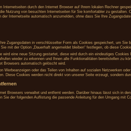
on Internetseiten durch den Internet Browser auf Ihrem lokalen Rechner gespe
die Nutzung von besuchten Internetseiten für Sie komfortabler zu gestalten. O
h der Internetseite automatisch anzumelden, ohne dass Sie Ihre Zugangsdat
re Zugangsdaten in verschlüsselter Form als Cookies gespeichert, um Sie be
ie mit der Option „Dauerhaft angemeldet bleiben“ festlegen, ob diese Cookie
te wird eine neue Sitzung gestartet, diese wird durch ein eindeutiges Cookie
frufen wieder zu erkennen und Ihnen alle Funktionalitäten bereitstellen zu k
t Browsers automatisch gelöscht wird.
von Werbeanzeigen oder das Teilen von Inhalten auf sozialen Netzwerken oder 
. Diese Cookies werden nicht direkt von unserer Seite erzeugt, sondern durch
ntfernen
rnet Browsers verwaltet und entfernt werden. Darüber hinaus lässt sich in d
en Sie der folgenden Auflistung die passende Anleitung für den Umgang mit C