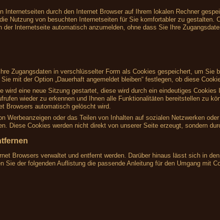
on Internetseiten durch den Internet Browser auf Ihrem lokalen Rechner gespe
die Nutzung von besuchten Internetseiten für Sie komfortabler zu gestalten. O
h der Internetseite automatisch anzumelden, ohne dass Sie Ihre Zugangsdat
re Zugangsdaten in verschlüsselter Form als Cookies gespeichert, um Sie be
ie mit der Option „Dauerhaft angemeldet bleiben“ festlegen, ob diese Cookie
te wird eine neue Sitzung gestartet, diese wird durch ein eindeutiges Cookie
frufen wieder zu erkennen und Ihnen alle Funktionalitäten bereitstellen zu k
t Browsers automatisch gelöscht wird.
von Werbeanzeigen oder das Teilen von Inhalten auf sozialen Netzwerken oder 
. Diese Cookies werden nicht direkt von unserer Seite erzeugt, sondern durch
ntfernen
rnet Browsers verwaltet und entfernt werden. Darüber hinaus lässt sich in d
en Sie der folgenden Auflistung die passende Anleitung für den Umgang mit C