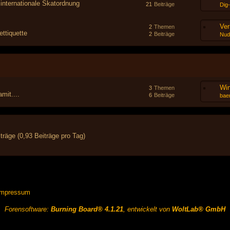
 internationale Skatordnung
21
Beiträge
Dig
Ver
2
Themen
ttiquette
2
Beiträge
Nud
Wi
3
Themen
mit....
6
Beiträge
baer
träge (0,93 Beiträge pro Tag)
Impressum
Forensoftware:
Burning Board® 4.1.21
, entwickelt von
WoltLab® GmbH