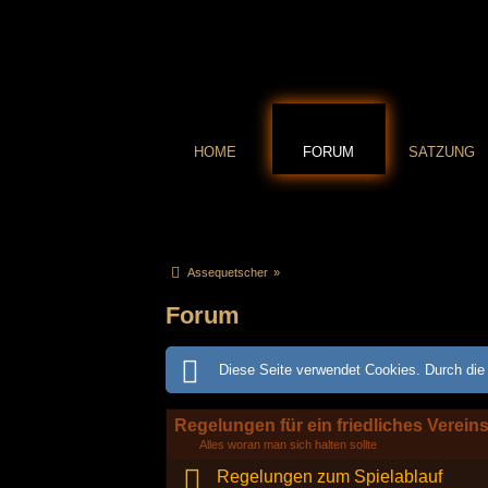
HOME
FORUM
SATZUNG
Assequetscher
»
Forum
Diese Seite verwendet Cookies. Durch die 
Regelungen für ein friedliches Verein
Alles woran man sich halten sollte
Regelungen zum Spielablauf