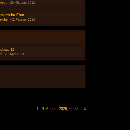
-Asse
-
30. Oktober 2013
halten im Chat
elchen
-
2. Februar 2014
ndows 11
ti
-
25. April 2023
9. August 2026, 09:54