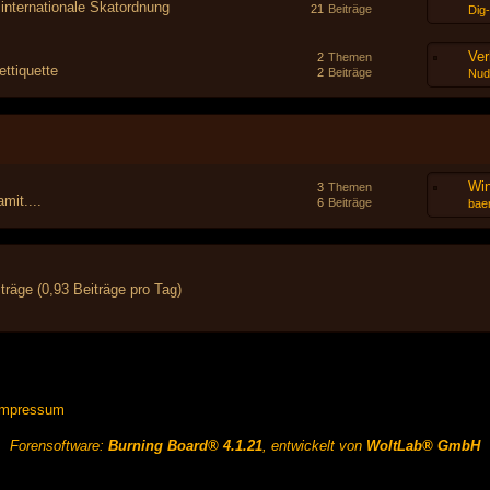
 internationale Skatordnung
21
Beiträge
Dig
Ver
2
Themen
ttiquette
2
Beiträge
Nud
Wi
3
Themen
mit....
6
Beiträge
baer
träge (0,93 Beiträge pro Tag)
Impressum
Forensoftware:
Burning Board® 4.1.21
, entwickelt von
WoltLab® GmbH