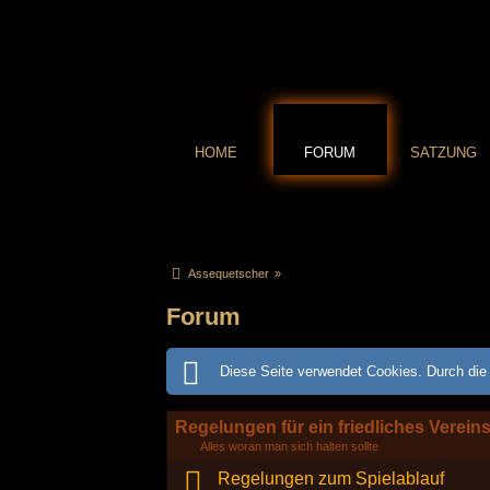
HOME
FORUM
SATZUNG
Assequetscher
»
Forum
Diese Seite verwendet Cookies. Durch die 
Regelungen für ein friedliches Verein
Alles woran man sich halten sollte
Regelungen zum Spielablauf