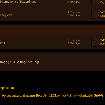
 internationale Skatordnung
21
Beiträge
Dig
Ver
2
Themen
ttiquette
2
Beiträge
Nud
Wi
3
Themen
mit....
6
Beiträge
baer
träge (0,93 Beiträge pro Tag)
Impressum
Forensoftware:
Burning Board® 4.1.21
, entwickelt von
WoltLab® GmbH