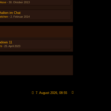
-Asse
-
30. Oktober 2013
halten im Chat
elchen
-
2. Februar 2014
ndows 11
ti
-
25. April 2023
7. August 2026, 08:55