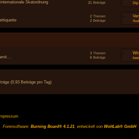
 internationale Skatordnung
21
Beiträge
Dig
Ver
2
Themen
ttiquette
2
Beiträge
Nud
Wi
3
Themen
mit....
6
Beiträge
baer
träge (0,93 Beiträge pro Tag)
Impressum
Forensoftware:
Burning Board® 4.1.21
, entwickelt von
WoltLab® GmbH