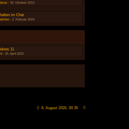
-Asse
-
30. Oktober 2013
halten im Chat
elchen
-
2. Februar 2014
ndows 11
ti
-
25. April 2023
6. August 2026, 00:35