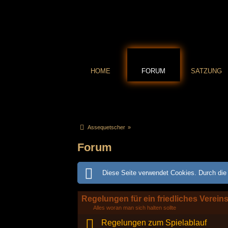
HOME
FORUM
SATZUNG
Assequetscher
»
Forum
Diese Seite verwendet Cookies. Durch die 
Regelungen für ein friedliches Verein
Alles woran man sich halten sollte
Regelungen zum Spielablauf