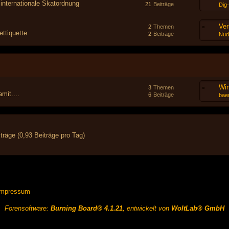
 internationale Skatordnung
21
Beiträge
Dig
Ver
2
Themen
ttiquette
2
Beiträge
Nud
Wi
3
Themen
mit....
6
Beiträge
baer
träge (0,93 Beiträge pro Tag)
Impressum
Forensoftware:
Burning Board® 4.1.21
, entwickelt von
WoltLab® GmbH