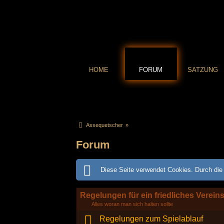
HOME
FORUM
SATZUNG
Assequetscher
»
Forum
Diese Seite verwendet Cookies. Durch die 
Regelungen für ein friedliches Verein
Alles woran man sich halten sollte
Regelungen zum Spielablauf