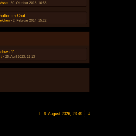
-Asse
-
30. Oktober 2013, 16:55
halten im Chat
elchen
-
2. Februar 2014, 15:22
ndows 11
ti
-
25. April 2023, 22:13
6. August 2026, 23:49